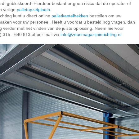
dt geblokkeerd. Hierdoor bestaat er geen risico dat de operator of
n veilige
palletopzetplaats
.
chting kunt u direct online
palletkantelhekken
bestellen om uw
e maken voor uw personeel. Heeft u voordat u besteld nog vragen, dan
ag verder met het vinden van de juiste oplossing. Neem hiervoor
) 315 - 640 813
of per mail via
info@zeusmagazijninrichting.nl