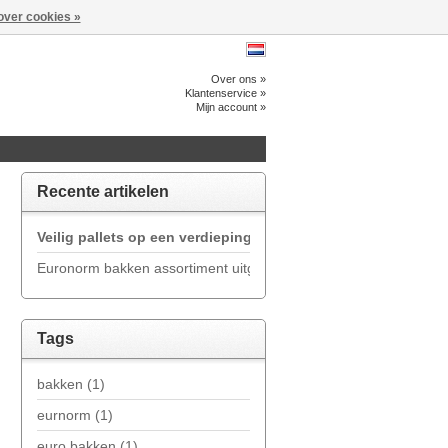
over cookies »
Over ons »
Klantenservice »
Mijn account »
Recente artikelen
Veilig pallets op een verdieping zetten met een palletkantel
Euronorm bakken assortiment uitgebreid
Tags
bakken
(1)
eurnorm
(1)
euro bakken
(1)