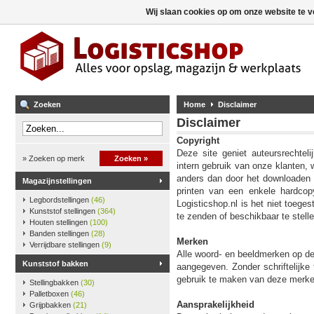
Wij slaan cookies op om onze website te v
Zoeken
Home
Disclaimer
Disclaimer
Copyright
Deze site geniet auteursrechtel
» Zoeken op merk
Zoeken »
intern gebruik van onze klanten, 
anders dan door het downloaden 
Magazijnstellingen
printen van een enkele hardcop
Legbordstellingen
(46)
Logisticshop.nl is het niet toege
Kunststof stellingen
(364)
te zenden of beschikbaar te stell
Houten stellingen
(100)
Banden stellingen
(28)
Merken
Verrijdbare stellingen
(9)
Alle woord- en beeldmerken op dez
Kunststof bakken
aangegeven. Zonder schriftelijke
gebruik te maken van deze merke
Stellingbakken
(30)
Palletboxen
(46)
Aansprakelijkheid
Grijpbakken
(21)