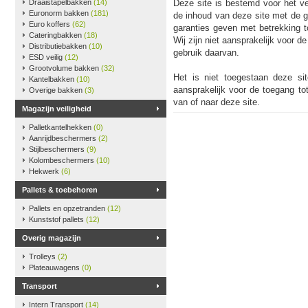
Draaistapelbakken
(14)
Deze site is bestemd voor het ve
Euronorm bakken
(181)
de inhoud van deze site met de 
Euro koffers
(62)
garanties geven met betrekking t
Cateringbakken
(18)
Wij zijn niet aansprakelijk voor 
Distributiebakken
(10)
gebruik daarvan.
ESD veilig
(12)
Grootvolume bakken
(32)
Het is niet toegestaan deze sit
Kantelbakken
(10)
aansprakelijk voor de toegang tot
Overige bakken
(3)
van of naar deze site.
Magazijn veiligheid
Palletkantelhekken
(0)
Aanrijdbeschermers
(2)
Stijlbeschermers
(9)
Kolombeschermers
(10)
Hekwerk
(6)
Pallets & toebehoren
Pallets en opzetranden
(12)
Kunststof pallets
(12)
Overig magazijn
Trolleys
(2)
Plateauwagens
(0)
Transport
Intern Transport
(14)