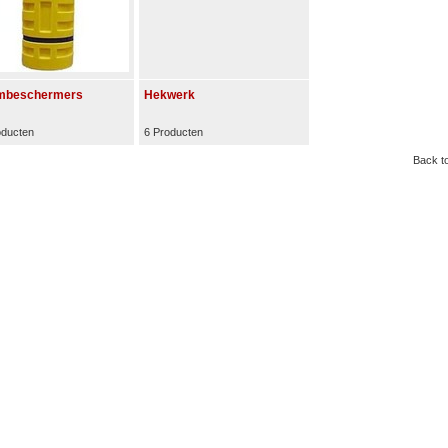
mbeschermers
Hekwerk
oducten
6 Producten
Back to