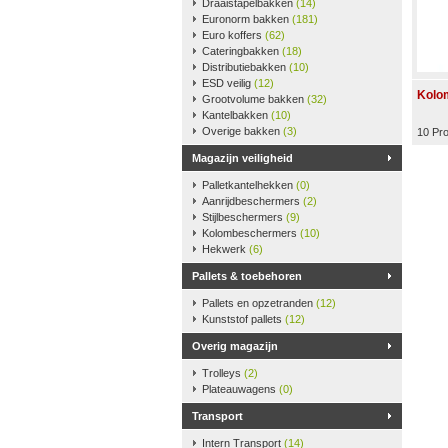
Draaistapelbakken
(14)
Euronorm bakken
(181)
Euro koffers
(62)
Cateringbakken
(18)
Distributiebakken
(10)
ESD veilig
(12)
Kolo
Grootvolume bakken
(32)
Kantelbakken
(10)
Overige bakken
(3)
10 Pr
Magazijn veiligheid
Palletkantelhekken
(0)
Aanrijdbeschermers
(2)
Stijlbeschermers
(9)
Kolombeschermers
(10)
Hekwerk
(6)
Pallets & toebehoren
Pallets en opzetranden
(12)
Kunststof pallets
(12)
Overig magazijn
Trolleys
(2)
Plateauwagens
(0)
Transport
Intern Transport
(14)