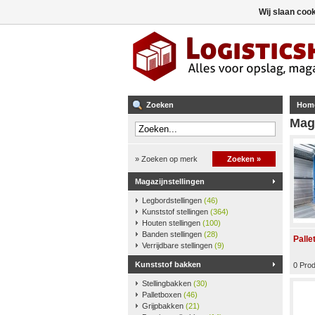
Wij slaan coo
Zoeken
Hom
Maga
» Zoeken op merk
Zoeken »
Magazijnstellingen
Legbordstellingen
(46)
Kunststof stellingen
(364)
Houten stellingen
(100)
Banden stellingen
(28)
Palle
Verrijdbare stellingen
(9)
Kunststof bakken
0 Pro
Stellingbakken
(30)
Palletboxen
(46)
Grijpbakken
(21)