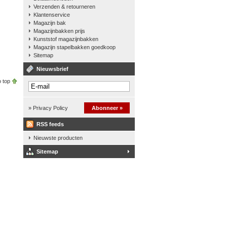
Verzenden & retourneren
Klantenservice
Magazijn bak
Magazijnbakken prijs
Kunststof magazijnbakken
Magazijn stapelbakken goedkoop
Sitemap
Nieuwsbrief
 top
» Privacy Policy
Abonneer »
RSS feeds
Nieuwste producten
Sitemap