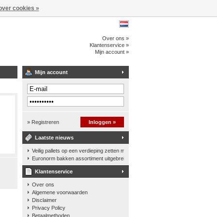
over cookies »
Over ons »
Klantenservice »
Mijn account »
Mijn account
» Registreren
Inloggen »
Laatste nieuws
Veilig pallets op een verdieping zetten met een palletkantelhek
Euronorm bakken assortiment uitgebreid
Klantenservice
Over ons
Algemene voorwaarden
Disclaimer
Privacy Policy
Betaalmethoden