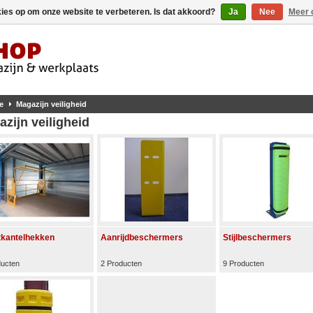
kies op om onze website te verbeteren. Is dat akkoord?
Ja
Nee
Meer 
e
Magazijn veiligheid
zijn veiligheid
tkantelhekken
Aanrijdbeschermers
Stijlbeschermers
ducten
2 Producten
9 Producten