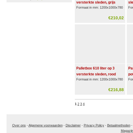
versterkte sleden, grijs
sl
Formaat in mm: 1200x1000x780
Fo
€210,02
Palletbox 610 liter op 3
Pa
versterkte sleden, rood
pot
Formaat in mm: 1200x1000x780
Fo
€216,88
1
2
3
4
Over ons
-
Algemene voorwaarden
-
Disclaimer
-
Privacy Policy
-
Betaalmethoden
Magazij