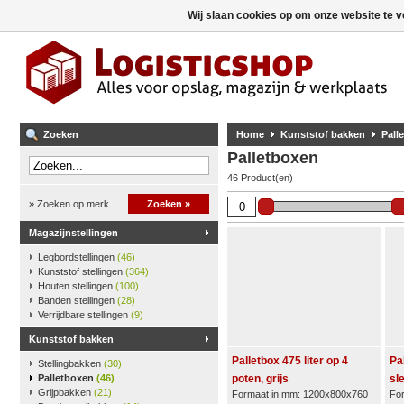
Wij slaan cookies op om onze website te v
Zoeken
Home
Kunststof bakken
Pall
Palletboxen
46 Product(en)
» Zoeken op merk
Zoeken »
Magazijnstellingen
Legbordstellingen
(46)
Kunststof stellingen
(364)
Houten stellingen
(100)
Banden stellingen
(28)
Verrijdbare stellingen
(9)
Kunststof bakken
Palletbox 475 liter op 4
Pa
Stellingbakken
(30)
Palletboxen
(46)
poten, grijs
sle
Grijpbakken
(21)
Formaat in mm: 1200x800x760
Fo