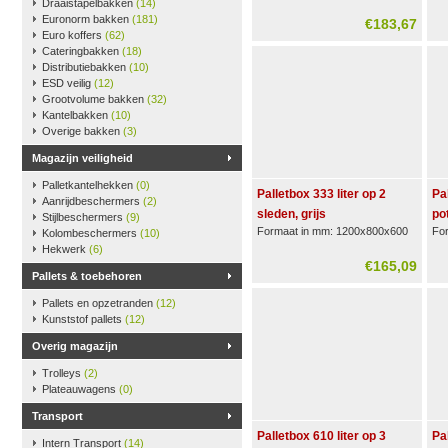
Draaistapelbakken
(14)
Euronorm bakken
(181)
€183,67
Euro koffers
(62)
Cateringbakken
(18)
Distributiebakken
(10)
ESD veilig
(12)
Grootvolume bakken
(32)
Kantelbakken
(10)
Overige bakken
(3)
Magazijn veiligheid
Palletkantelhekken
(0)
Palletbox 333 liter op 2
Pa
Aanrijdbeschermers
(2)
sleden, grijs
pot
Stijlbeschermers
(9)
Formaat in mm: 1200x800x600
Fo
Kolombeschermers
(10)
Hekwerk
(6)
€165,09
Pallets & toebehoren
Pallets en opzetranden
(12)
Kunststof pallets
(12)
Overig magazijn
Trolleys
(2)
Plateauwagens
(0)
Transport
Palletbox 610 liter op 3
Pa
Intern Transport
(14)