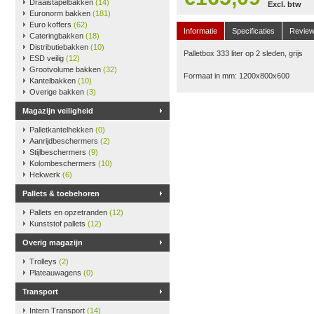
Draaistapelbakken
(14)
Excl. btw
Euronorm bakken
(181)
Euro koffers
(62)
Informatie
Specificaties
Revie
Cateringbakken
(18)
Distributiebakken
(10)
Palletbox 333 liter op 2 sleden, grijs
ESD veilig
(12)
Grootvolume bakken
(32)
Formaat in mm: 1200x800x600
Kantelbakken
(10)
Overige bakken
(3)
Magazijn veiligheid
Palletkantelhekken
(0)
Aanrijdbeschermers
(2)
Stijlbeschermers
(9)
Kolombeschermers
(10)
Hekwerk
(6)
Pallets & toebehoren
Pallets en opzetranden
(12)
Kunststof pallets
(12)
Overig magazijn
Trolleys
(2)
Plateauwagens
(0)
Transport
Intern Transport
(14)