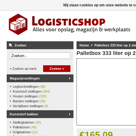
Wij slaan cookies op om onze website te v
Zoeken
Home
Palletbox 333 liter op 2 sl
Palletbox 333 liter op 2
» Zoeken op merk
Zoeken »
Magazijnstellingen
Legbordstellingen
(46)
Kunststof stellingen
(364)
Houten stellingen
(100)
Banden stellingen
(28)
Verrijdbare stellingen
(9)
Kunststof bakken
Stellingbakken
(30)
Palletboxen
(46)
€165,09
Grijpbakken
(21)