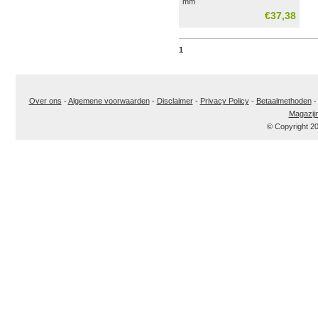
mm
€37,38
1
Over ons
-
Algemene voorwaarden
-
Disclaimer
-
Privacy Policy
-
Betaalmethoden
Magazij
© Copyright 2