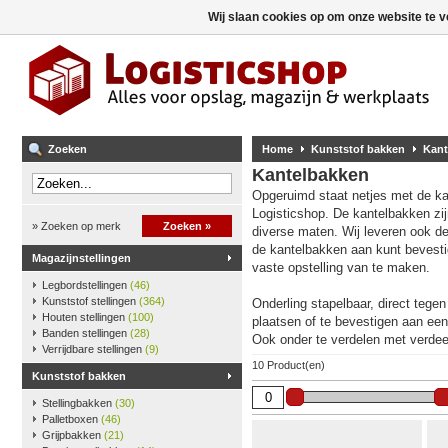
Wij slaan cookies op om onze website te v
Zoeken
Home
Kunststof bakken
Kant
Kantelbakken
Opgeruimd staat netjes met de k
Logisticshop. De kantelbakken zijn
» Zoeken op merk
Zoeken »
diverse maten. Wij leveren ook de
de kantelbakken aan kunt bevest
Magazijnstellingen
vaste opstelling van te maken.
Legbordstellingen
(46)
Kunststof stellingen
(364)
Onderling stapelbaar, direct tege
Houten stellingen
(100)
plaatsen of te bevestigen aan een
Banden stellingen
(28)
Ook onder te verdelen met verdee
Verrijdbare stellingen
(9)
10 Product(en)
Kunststof bakken
Stellingbakken
(30)
Palletboxen
(46)
Grijpbakken
(21)