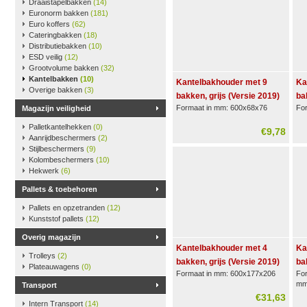
Draaistapelbakken
(14)
Euronorm bakken
(181)
Euro koffers
(62)
Cateringbakken
(18)
Distributiebakken
(10)
ESD veilig
(12)
Grootvolume bakken
(32)
Kantelbakken
(10)
Kantelbakhouder met 9
Ka
Overige bakken
(3)
bakken, grijs (Versie 2019)
ba
Formaat in mm: 600x68x76
Fo
Magazijn veiligheid
Palletkantelhekken
(0)
€9,78
Aanrijdbeschermers
(2)
Stijlbeschermers
(9)
Kolombeschermers
(10)
Hekwerk
(6)
Pallets & toebehoren
Pallets en opzetranden
(12)
Kunststof pallets
(12)
Overig magazijn
Kantelbakhouder met 4
Ka
Trolleys
(2)
bakken, grijs (Versie 2019)
ba
Plateauwagens
(0)
Formaat in mm: 600x177x206
Fo
m
Transport
€31,63
Intern Transport
(14)