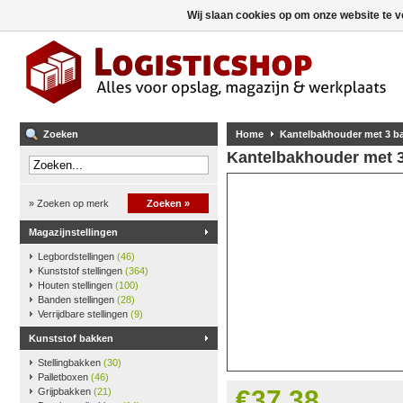
Wij slaan cookies op om onze website te v
Zoeken
Home
Kantelbakhouder met 3 bak
Kantelbakhouder met 3 
» Zoeken op merk
Zoeken »
Magazijnstellingen
Legbordstellingen
(46)
Kunststof stellingen
(364)
Houten stellingen
(100)
Banden stellingen
(28)
Verrijdbare stellingen
(9)
Kunststof bakken
Stellingbakken
(30)
Palletboxen
(46)
€37,38
Grijpbakken
(21)