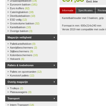
Draaistapelbakken
(14)
Excl. btw
Euronorm bakken
(181)
Euro koffers
(62)
Informatie
Specificaties
Revie
Cateringbakken
(18)
Distributiebakken
(10)
Kantelbakhouder met 3 bakken, grijs
ESD veilig
(12)
Grootvolume bakken
(32)
Formaat in mm: 600x214x240 mm
Kantelbakken
(10)
Versie 2019 niet compatible met oude
Overige bakken
(3)
Magazijn veiligheid
Palletkantelhekken
(0)
Aanrijdbeschermers
(2)
Stijlbeschermers
(9)
Kolombeschermers
(10)
Hekwerk
(6)
Pallets & toebehoren
Pallets en opzetranden
(12)
Kunststof pallets
(12)
Overig magazijn
Trolleys
(2)
Plateauwagens
(0)
Transport
Intern Transport
(14)