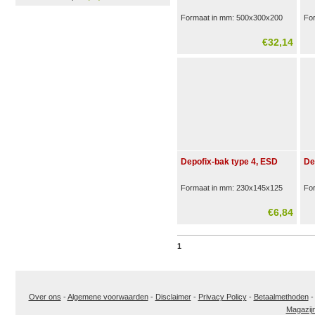
Formaat in mm: 500x300x200
Fo
€32,14
Depofix-bak type 4, ESD
De
Formaat in mm: 230x145x125
Fo
€6,84
1
Over ons
-
Algemene voorwaarden
-
Disclaimer
-
Privacy Policy
-
Betaalmethoden
Magazij