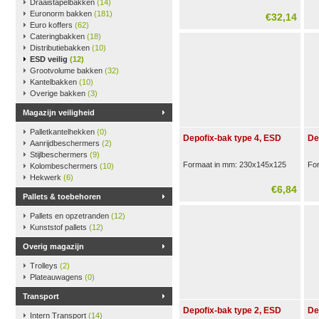
Draaistapelbakken
(14)
Euronorm bakken
(181)
€32,14
Euro koffers
(62)
Cateringbakken
(18)
Distributiebakken
(10)
ESD veilig
(12)
Grootvolume bakken
(32)
Kantelbakken
(10)
Overige bakken
(3)
Magazijn veiligheid
Palletkantelhekken
(0)
Depofix-bak type 4, ESD
De
Aanrijdbeschermers
(2)
Stijlbeschermers
(9)
Formaat in mm: 230x145x125
Fo
Kolombeschermers
(10)
Hekwerk
(6)
€6,84
Pallets & toebehoren
Pallets en opzetranden
(12)
Kunststof pallets
(12)
Overig magazijn
Trolleys
(2)
Plateauwagens
(0)
Transport
Depofix-bak type 2, ESD
De
Intern Transport
(14)