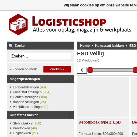
Wij slaan cookies op om onze website te v
Zoeken
Home
Kunststof bakken
ESD 
ESD veilig
12 Product(en)
» Zoeken op merk
Zoeken »
Magazijnstellingen
Legbordstellingen
(46)
Kunststof stellingen
(364)
Houten stellingen
(100)
Banden stellingen
(28)
Verrijdbare stellingen
(9)
Kunststof bakken
Depofix-bak type 2, ESD
De
Stellingbakken
(30)
Palletboxen
(46)
Grijpbakken
(21)
Formaat in mm: 500x300x200
Fo