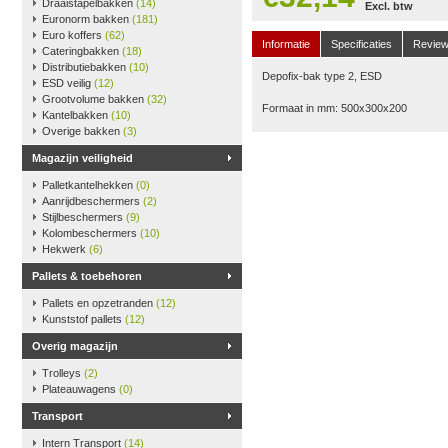
Draaistapelbakken
(14)
Excl. btw
Euronorm bakken
(181)
Euro koffers
(62)
Informatie
Specificaties
Revie
Cateringbakken
(18)
Distributiebakken
(10)
Depofix-bak type 2, ESD
ESD veilig
(12)
Grootvolume bakken
(32)
Formaat in mm: 500x300x200
Kantelbakken
(10)
Overige bakken
(3)
Magazijn veiligheid
Palletkantelhekken
(0)
Aanrijdbeschermers
(2)
Stijlbeschermers
(9)
Kolombeschermers
(10)
Hekwerk
(6)
Pallets & toebehoren
Pallets en opzetranden
(12)
Kunststof pallets
(12)
Overig magazijn
Trolleys
(2)
Plateauwagens
(0)
Transport
Intern Transport
(14)