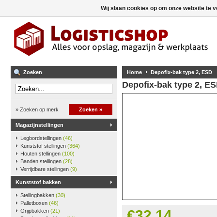
Wij slaan cookies op om onze website te v
Zoeken
Home
Depofix-bak type 2, ESD
Depofix-bak type 2, E
» Zoeken op merk
Zoeken »
Magazijnstellingen
Legbordstellingen
(46)
Kunststof stellingen
(364)
Houten stellingen
(100)
Banden stellingen
(28)
Verrijdbare stellingen
(9)
Kunststof bakken
Stellingbakken
(30)
Palletboxen
(46)
€32,14
Grijpbakken
(21)