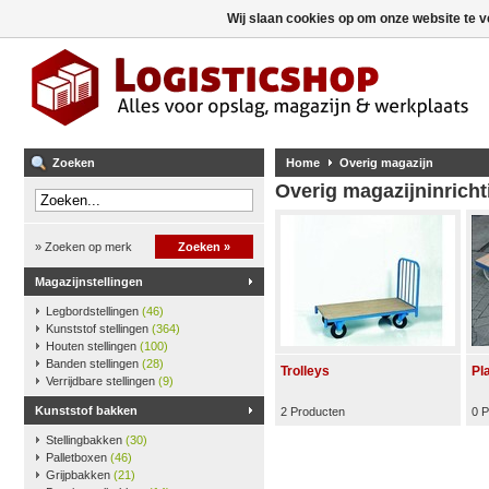
Wij slaan cookies op om onze website te v
Zoeken
Home
Overig magazijn
Overig magazijninricht
» Zoeken op merk
Zoeken »
Magazijnstellingen
Legbordstellingen
(46)
Kunststof stellingen
(364)
Houten stellingen
(100)
Banden stellingen
(28)
Trolleys
Pl
Verrijdbare stellingen
(9)
Kunststof bakken
2 Producten
0 
Stellingbakken
(30)
Palletboxen
(46)
Grijpbakken
(21)