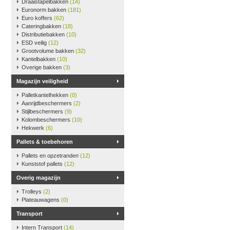
Draaistapelbakken
(14)
Euronorm bakken
(181)
Euro koffers
(62)
Cateringbakken
(18)
Distributiebakken
(10)
ESD veilig
(12)
Grootvolume bakken
(32)
Kantelbakken
(10)
Overige bakken
(3)
Magazijn veiligheid
Palletkantelhekken
(0)
Aanrijdbeschermers
(2)
Stijlbeschermers
(9)
Kolombeschermers
(10)
Hekwerk
(6)
Pallets & toebehoren
Pallets en opzetranden
(12)
Kunststof pallets
(12)
Overig magazijn
Trolleys
(2)
Plateauwagens
(0)
Transport
Intern Transport
(14)