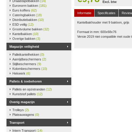
Draaistapelbakken
(14)
Excl. btw
Euronorm bakken
(181)
Euro koffers
(62)
Informatie
Specificaties
Revie
Cateringbakken
(18)
Distributiebakken
(10)
Kantelbakhouder met 9 bakken, grijs
ESD veilig
(12)
Grootvolume bakken
(32)
Formaat in mm: 600x68x76
Kantelbakken
(10)
Versie 2019 niet compatible met oude
Overige bakken
(3)
Magazijn veiligheid
Palletkantelhekken
(0)
Aanrijdbeschermers
(2)
Stijlbeschermers
(9)
Kolombeschermers
(10)
Hekwerk
(6)
Pallets & toebehoren
Pallets en opzetranden
(12)
Kunststof pallets
(12)
Overig magazijn
Trolleys
(2)
Plateauwagens
(0)
Transport
Intern Transport
(14)