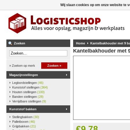
Wij slaan cookies op om onze website te v
Zoeken
Home
Kantelbakhouder met 9 bak
Kantelbakhouder met 9 
» Zoeken op merk
Zoeken »
Magazijnstellingen
Legbordstellingen
(46)
Kunststof stellingen
(364)
Houten stellingen
(100)
Banden stellingen
(28)
Verrijdbare stellingen
(9)
Kunststof bakken
Stellingbakken
(30)
Palletboxen
(46)
€9,78
Grijpbakken
(21)