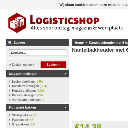
Wij slaan cookies op om onze website te v
Zoeken
Home
Kantelbakhouder met 6 bak
Kantelbakhouder met 6 
» Zoeken op merk
Zoeken »
Magazijnstellingen
Legbordstellingen
(46)
Kunststof stellingen
(364)
Houten stellingen
(100)
Banden stellingen
(28)
Verrijdbare stellingen
(9)
Kunststof bakken
Stellingbakken
(30)
Palletboxen
(46)
€14,38
Grijpbakken
(21)