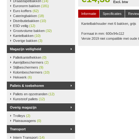
Draaistapelbakken
(14)
Excl. btw
Euronorm bakken
(181)
Euro koffers
(62)
Informatie
Specificaties
Revie
Cateringbakken
(18)
Distributiebakken
(10)
Kantelbakhouder met 6 bakken, grijs
ESD veilig
(12)
Grootvolume bakken
(32)
Formaat in mm: 600x94x112
Kantelbakken
(10)
Versie 2019 niet compatible met oude
Overige bakken
(3)
Magazijn veiligheid
Palletkantelhekken
(0)
Aanrijdbeschermers
(2)
Stijlbeschermers
(9)
Kolombeschermers
(10)
Hekwerk
(6)
Pallets & toebehoren
Pallets en opzetranden
(12)
Kunststof pallets
(12)
Overig magazijn
Trolleys
(2)
Plateauwagens
(0)
Transport
Intern Transport
(14)