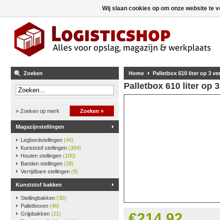
Wij slaan cookies op om onze website te v
Zoeken
Home
Palletbox 610 liter op 3 v
Palletbox 610 liter op 
» Zoeken op merk
Zoeken »
Magazijnstellingen
Legbordstellingen
(46)
Kunststof stellingen
(364)
Houten stellingen
(100)
Banden stellingen
(28)
Verrijdbare stellingen
(9)
Kunststof bakken
Stellingbakken
(30)
Palletboxen
(46)
€214,92
Grijpbakken
(21)