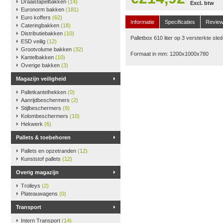
Draaistapelbakken
(14)
Excl. btw
Euronorm bakken
(181)
Euro koffers
(62)
Informatie
Specificaties
Revie
Cateringbakken
(18)
Distributiebakken
(10)
Palletbox 610 liter op 3 versterkte sle
ESD veilig
(12)
Grootvolume bakken
(32)
Formaat in mm: 1200x1000x780
Kantelbakken
(10)
Overige bakken
(3)
Magazijn veiligheid
Palletkantelhekken
(0)
Aanrijdbeschermers
(2)
Stijlbeschermers
(9)
Kolombeschermers
(10)
Hekwerk
(6)
Pallets & toebehoren
Pallets en opzetranden
(12)
Kunststof pallets
(12)
Overig magazijn
Trolleys
(2)
Plateauwagens
(0)
Transport
Intern Transport
(14)