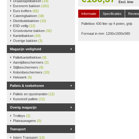
Draaistapelbakken
(14)
Excl. btw
Euronorm bakken
(181)
Euro koffers
(62)
Informatie
Specificaties
Revie
Cateringbakken
(18)
Distributiebakken
(10)
Palletbox 430 liter op 4 poten, grijs
ESD veilig
(12)
Grootvolume bakken
(32)
Formaat in mm: 1200x1000x580
Kantelbakken
(10)
Overige bakken
(3)
Magazijn veiligheid
Palletkantelhekken
(0)
Aanrijdbeschermers
(2)
Stijlbeschermers
(9)
Kolombeschermers
(10)
Hekwerk
(6)
Pallets & toebehoren
Pallets en opzetranden
(12)
Kunststof pallets
(12)
Overig magazijn
Trolleys
(2)
Plateauwagens
(0)
Transport
Intern Transport
(14)