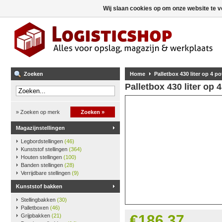
Wij slaan cookies op om onze website te v
Zoeken
Home
Palletbox 430 liter op 4 po
Palletbox 430 liter op 4
» Zoeken op merk
Zoeken »
Magazijnstellingen
Legbordstellingen
(46)
Kunststof stellingen
(364)
Houten stellingen
(100)
Banden stellingen
(28)
Verrijdbare stellingen
(9)
Kunststof bakken
Stellingbakken
(30)
Palletboxen
(46)
€186,37
Grijpbakken
(21)