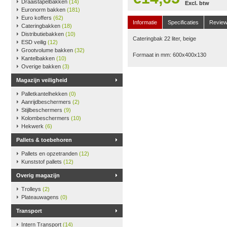
Draaistapelbakken
(14)
Excl. btw
Euronorm bakken
(181)
Euro koffers
(62)
Informatie
Specificaties
Revie
Cateringbakken
(18)
Distributiebakken
(10)
Cateringbak 22 liter, beige
ESD veilig
(12)
Grootvolume bakken
(32)
Formaat in mm: 600x400x130
Kantelbakken
(10)
Overige bakken
(3)
Magazijn veiligheid
Palletkantelhekken
(0)
Aanrijdbeschermers
(2)
Stijlbeschermers
(9)
Kolombeschermers
(10)
Hekwerk
(6)
Pallets & toebehoren
Pallets en opzetranden
(12)
Kunststof pallets
(12)
Overig magazijn
Trolleys
(2)
Plateauwagens
(0)
Transport
Intern Transport
(14)