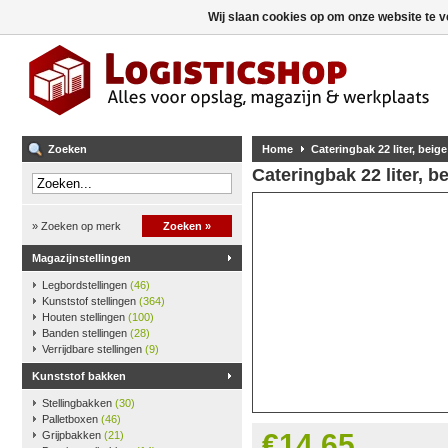
Wij slaan cookies op om onze website te v
Zoeken
Home
Cateringbak 22 liter, beige
Cateringbak 22 liter, b
» Zoeken op merk
Zoeken »
Magazijnstellingen
Legbordstellingen
(46)
Kunststof stellingen
(364)
Houten stellingen
(100)
Banden stellingen
(28)
Verrijdbare stellingen
(9)
Kunststof bakken
Stellingbakken
(30)
Palletboxen
(46)
€14,65
Grijpbakken
(21)