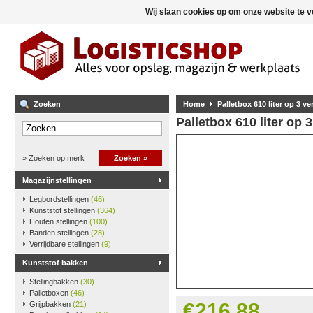
Wij slaan cookies op om onze website te v
Zoeken
Home
Palletbox 610 liter op 3 ve
Palletbox 610 liter op 
» Zoeken op merk
Zoeken »
Magazijnstellingen
Legbordstellingen
(46)
Kunststof stellingen
(364)
Houten stellingen
(100)
Banden stellingen
(28)
Verrijdbare stellingen
(9)
Kunststof bakken
Stellingbakken
(30)
Palletboxen
(46)
€216,88
Grijpbakken
(21)