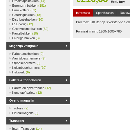
Draaistapelbakken
(14)
Excl. btw
Euronorm bakken
(181)
Euro koffers
(62)
Informatie
Specificaties
Revie
Cateringbakken
(18)
Distributiebakken
(10)
Palletbox 610 liter op 3 versterkte sle
ESD veilig
(12)
Grootvolume bakken
(32)
Formaat in mm: 1200x1000x780
Kantelbakken
(10)
Overige bakken
(3)
Magazijn veiligheid
Palletkantelhekken
(0)
Aanrijdbeschermers
(2)
Stijlbeschermers
(9)
Kolombeschermers
(10)
Hekwerk
(6)
Pallets & toebehoren
Pallets en opzetranden
(12)
Kunststof pallets
(12)
Overig magazijn
Trolleys
(2)
Plateauwagens
(0)
Transport
Intern Transport
(14)