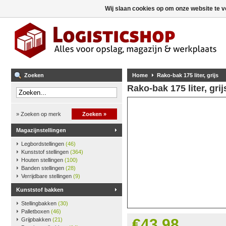
Wij slaan cookies op om onze website te v
Zoeken
Home
Rako-bak 175 liter, grijs
Rako-bak 175 liter, grij
» Zoeken op merk
Zoeken »
Magazijnstellingen
Legbordstellingen
(46)
Kunststof stellingen
(364)
Houten stellingen
(100)
Banden stellingen
(28)
Verrijdbare stellingen
(9)
Kunststof bakken
Stellingbakken
(30)
Palletboxen
(46)
€43,98
Grijpbakken
(21)