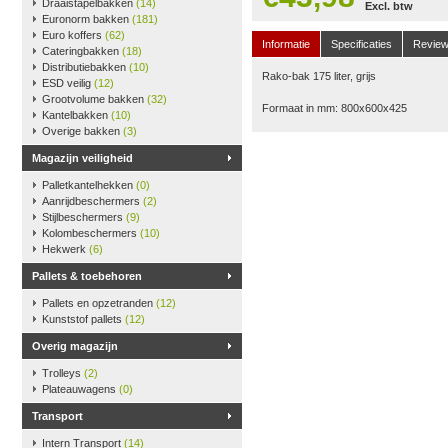
Draaistapelbakken
(14)
Excl. btw
Euronorm bakken
(181)
Euro koffers
(62)
Informatie
Specificaties
Revie
Cateringbakken
(18)
Distributiebakken
(10)
Rako-bak 175 liter, grijs
ESD veilig
(12)
Grootvolume bakken
(32)
Formaat in mm: 800x600x425
Kantelbakken
(10)
Overige bakken
(3)
Magazijn veiligheid
Palletkantelhekken
(0)
Aanrijdbeschermers
(2)
Stijlbeschermers
(9)
Kolombeschermers
(10)
Hekwerk
(6)
Pallets & toebehoren
Pallets en opzetranden
(12)
Kunststof pallets
(12)
Overig magazijn
Trolleys
(2)
Plateauwagens
(0)
Transport
Intern Transport
(14)