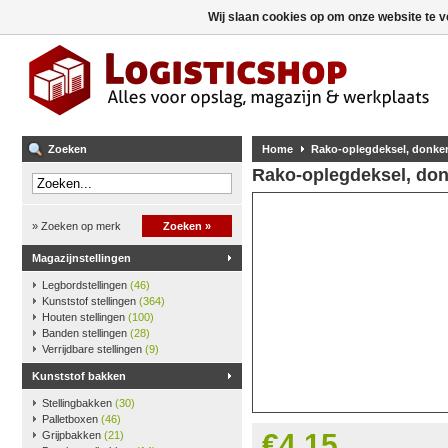
Wij slaan cookies op om onze website te v
Zoeken
Home
Rako-oplegdeksel, donker
Rako-oplegdeksel, don
» Zoeken op merk
Zoeken »
Magazijnstellingen
Legbordstellingen
(46)
Kunststof stellingen
(364)
Houten stellingen
(100)
Banden stellingen
(28)
Verrijdbare stellingen
(9)
Kunststof bakken
Stellingbakken
(30)
Palletboxen
(46)
€4,15
Grijpbakken
(21)