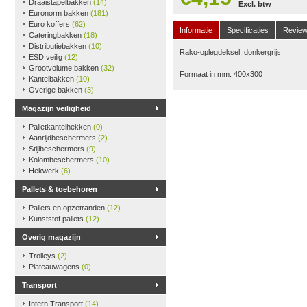
Draaistapelbakken
(14)
Excl. btw
Euronorm bakken
(181)
Euro koffers
(62)
Informatie
Specificaties
Revie
Cateringbakken
(18)
Distributiebakken
(10)
Rako-oplegdeksel, donkergrijs
ESD veilig
(12)
Grootvolume bakken
(32)
Formaat in mm: 400x300
Kantelbakken
(10)
Overige bakken
(3)
Magazijn veiligheid
Palletkantelhekken
(0)
Aanrijdbeschermers
(2)
Stijlbeschermers
(9)
Kolombeschermers
(10)
Hekwerk
(6)
Pallets & toebehoren
Pallets en opzetranden
(12)
Kunststof pallets
(12)
Overig magazijn
Trolleys
(2)
Plateauwagens
(0)
Transport
Intern Transport
(14)