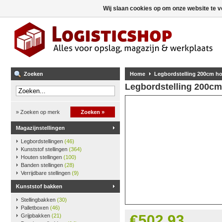
Wij slaan cookies op om onze website te v
Zoeken
Home
Legbordstelling 200cm ho
Legbordstelling 200cm
» Zoeken op merk
Zoeken »
Magazijnstellingen
Legbordstellingen
(46)
Kunststof stellingen
(364)
Houten stellingen
(100)
Banden stellingen
(28)
Verrijdbare stellingen
(9)
Kunststof bakken
Stellingbakken
(30)
Palletboxen
(46)
€502,93
Grijpbakken
(21)