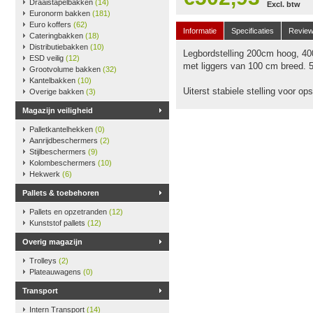
Draaistapelbakken
(14)
Excl. btw
Euronorm bakken
(181)
Euro koffers
(62)
Informatie
Specificaties
Revie
Cateringbakken
(18)
Distributiebakken
(10)
Legbordstelling 200cm hoog, 40
ESD veilig
(12)
met liggers van 100 cm breed. 
Grootvolume bakken
(32)
Kantelbakken
(10)
Uiterst stabiele stelling voor o
Overige bakken
(3)
Magazijn veiligheid
Palletkantelhekken
(0)
Aanrijdbeschermers
(2)
Stijlbeschermers
(9)
Kolombeschermers
(10)
Hekwerk
(6)
Pallets & toebehoren
Pallets en opzetranden
(12)
Kunststof pallets
(12)
Overig magazijn
Trolleys
(2)
Plateauwagens
(0)
Transport
Intern Transport
(14)