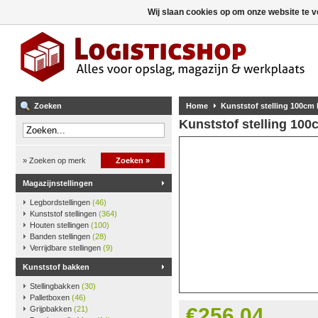
Wij slaan cookies op om onze website te v
Zoeken
Home
Kunststof stelling 100cm
Kunststof stelling 10
» Zoeken op merk
Zoeken »
Magazijnstellingen
Legbordstellingen
(46)
Kunststof stellingen
(364)
Houten stellingen
(100)
Banden stellingen
(28)
Verrijdbare stellingen
(9)
Kunststof bakken
Stellingbakken
(30)
Palletboxen
(46)
€256,04
Grijpbakken
(21)