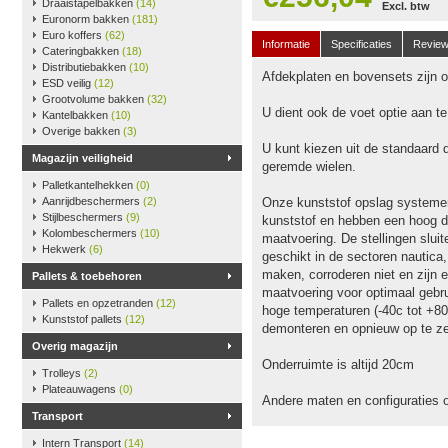
Draaistapelbakken
(14)
Excl. btw
Euronorm bakken
(181)
Euro koffers
(62)
Informatie
Specificaties
Revie
Cateringbakken
(18)
Distributiebakken
(10)
Afdekplaten en bovensets zijn op
ESD veilig
(12)
Grootvolume bakken
(32)
U dient ook de voet optie aan t
Kantelbakken
(10)
Overige bakken
(3)
U kunt kiezen uit de standaard 
Magazijn veiligheid
geremde wielen.
Palletkantelhekken
(0)
Aanrijdbeschermers
(2)
Onze kunststof opslag systeme
Stijlbeschermers
(9)
kunststof en hebben een hoog dr
Kolombeschermers
(10)
maatvoering. De stellingen slu
Hekwerk
(6)
geschikt in de sectoren nautica
maken, corroderen niet en zijn e
Pallets & toebehoren
maatvoering voor optimaal gebru
Pallets en opzetranden
(12)
hoge temperaturen (-40c tot +80
Kunststof pallets
(12)
demonteren en opnieuw op te ze
Overig magazijn
Onderruimte is altijd 20cm
Trolleys
(2)
Plateauwagens
(0)
Andere maten en configuraties 
Transport
Intern Transport
(14)