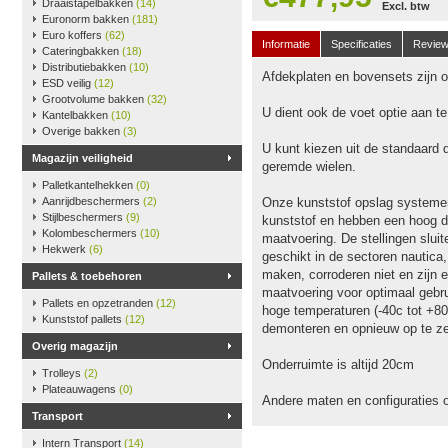
Draaistapelbakken
(14)
Excl. btw
Euronorm bakken
(181)
Euro koffers
(62)
Informatie
Specificaties
Revie
Cateringbakken
(18)
Distributiebakken
(10)
Afdekplaten en bovensets zijn op
ESD veilig
(12)
Grootvolume bakken
(32)
U dient ook de voet optie aan t
Kantelbakken
(10)
Overige bakken
(3)
U kunt kiezen uit de standaard 
Magazijn veiligheid
geremde wielen.
Palletkantelhekken
(0)
Aanrijdbeschermers
(2)
Onze kunststof opslag systeme
Stijlbeschermers
(9)
kunststof en hebben een hoog dr
Kolombeschermers
(10)
maatvoering. De stellingen slu
Hekwerk
(6)
geschikt in de sectoren nautica
maken, corroderen niet en zijn e
Pallets & toebehoren
maatvoering voor optimaal gebru
Pallets en opzetranden
(12)
hoge temperaturen (-40c tot +80
Kunststof pallets
(12)
demonteren en opnieuw op te ze
Overig magazijn
Onderruimte is altijd 20cm
Trolleys
(2)
Plateauwagens
(0)
Andere maten en configuraties 
Transport
Intern Transport
(14)