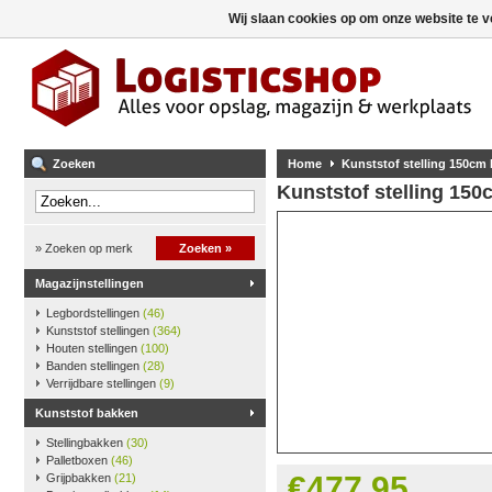
Wij slaan cookies op om onze website te v
Zoeken
Home
Kunststof stelling 150cm
Kunststof stelling 15
» Zoeken op merk
Zoeken »
Magazijnstellingen
Legbordstellingen
(46)
Kunststof stellingen
(364)
Houten stellingen
(100)
Banden stellingen
(28)
Verrijdbare stellingen
(9)
Kunststof bakken
Stellingbakken
(30)
Palletboxen
(46)
€477,95
Grijpbakken
(21)