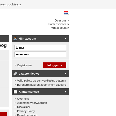
over cookies »
Over ons »
Klantenservice »
Mijn account »
Mijn account
oog
» Registreren
Inloggen »
Laatste nieuws
Veilig pallets op een verdieping zetten met een palletkantelhek
Euronorm bakken assortiment uitgebreid
Klantenservice
Over ons
Algemene voorwaarden
Disclaimer
Privacy Policy
n
Betaalmethoden