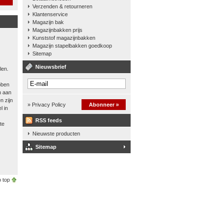
Verzenden & retourneren
Klantenservice
Magazijn bak
Magazijnbakken prijs
Kunststof magazijnbakken
Magazijn stapelbakken goedkoop
Sitemap
Nieuwsbrief
len.
bben
n aan
n zijn
» Privacy Policy
Abonneer »
l in
RSS feeds
te
Nieuwste producten
Sitemap
 top