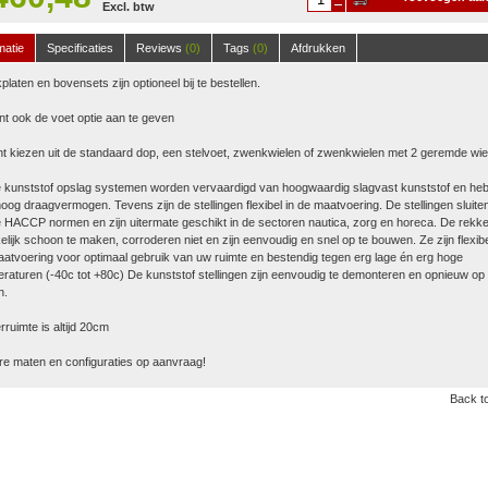
Excl. btw
winkelwagen
matie
Specificaties
Reviews
(0)
Tags
(0)
Afdrukken
platen en bovensets zijn optioneel bij te bestellen.
nt ook de voet optie aan te geven
t kiezen uit de standaard dop, een stelvoet, zwenkwielen of zwenkwielen met 2 geremde wie
 kunststof opslag systemen worden vervaardigd van hoogwaardig slagvast kunststof en he
oog draagvermogen. Tevens zijn de stellingen flexibel in de maatvoering. De stellingen sluite
 HACCP normen en zijn uitermate geschikt in de sectoren nautica, zorg en horeca. De rekke
lijk schoon te maken, corroderen niet en zijn eenvoudig en snel op te bouwen. Ze zijn flexibe
atvoering voor optimaal gebruik van uw ruimte en bestendig tegen erg lage én erg hoge
raturen (-40c tot +80c) De kunststof stellingen zijn eenvoudig te demonteren en opnieuw op 
n.
ruimte is altijd 20cm
e maten en configuraties op aanvraag!
Back to