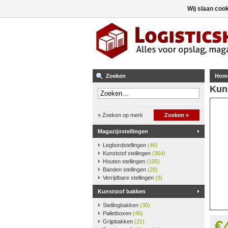
Wij slaan coo
Zoeken
Hom
Kun
» Zoeken op merk
Zoeken »
Magazijnstellingen
Legbordstellingen
(46)
Kunststof stellingen
(364)
Houten stellingen
(100)
Banden stellingen
(28)
Verrijdbare stellingen
(9)
Kunststof bakken
Stellingbakken
(30)
Palletboxen
(46)
€
Grijpbakken
(21)