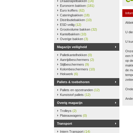
Draaistapelbakken
(14)
Euronorm bakken
(181)
Euro koffers
(62)
Infor
Cateringbakken
(18)
Distributiebakken
(10)
Afdek
ESD veilig
(12)
Grootvolume bakken
(32)
U die
Kantelbakken
(10)
Overige bakken
(3)
U kun
Magazijn veiligheid
Onze
Palletkantelhekken
(0)
een h
Aanrijdbeschermers
(2)
op de
Stijlbeschermers
(9)
makke
Kolombeschermers
(10)
de ma
Hekwerk
(6)
tempe
zette
Pallets & toebehoren
Onder
Pallets en opzetranden
(12)
Kunststof pallets
(12)
Ander
Overig magazijn
Trolleys
(2)
Plateauwagens
(0)
Transport
Intern Transport
(14)