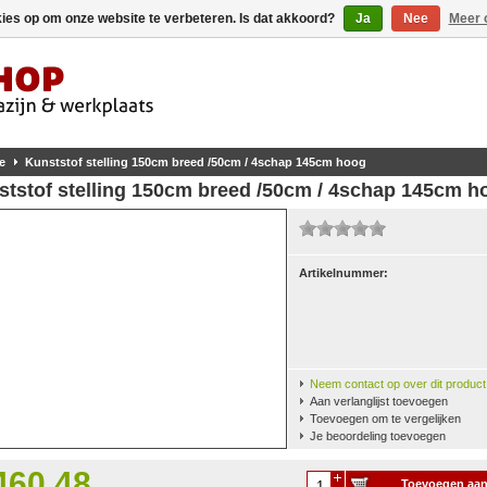
kies op om onze website te verbeteren. Is dat akkoord?
Ja
Nee
Meer 
e
Kunststof stelling 150cm breed /50cm / 4schap 145cm hoog
ststof stelling 150cm breed /50cm / 4schap 145cm h
Artikelnummer:
Neem contact op over dit product
Aan verlanglijst toevoegen
Toevoegen om te vergelijken
Je beoordeling toevoegen
460,48
Toevoegen aa