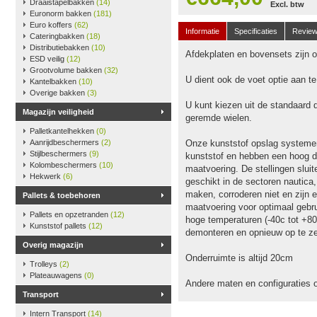
Draaistapelbakken
(14)
Excl. btw
Euronorm bakken
(181)
Euro koffers
(62)
Informatie
Specificaties
Revie
Cateringbakken
(18)
Distributiebakken
(10)
Afdekplaten en bovensets zijn op
ESD veilig
(12)
Grootvolume bakken
(32)
U dient ook de voet optie aan t
Kantelbakken
(10)
Overige bakken
(3)
U kunt kiezen uit de standaard 
Magazijn veiligheid
geremde wielen.
Palletkantelhekken
(0)
Aanrijdbeschermers
(2)
Onze kunststof opslag systeme
Stijlbeschermers
(9)
kunststof en hebben een hoog dr
Kolombeschermers
(10)
maatvoering. De stellingen slu
Hekwerk
(6)
geschikt in de sectoren nautica
maken, corroderen niet en zijn e
Pallets & toebehoren
maatvoering voor optimaal gebru
Pallets en opzetranden
(12)
hoge temperaturen (-40c tot +80
Kunststof pallets
(12)
demonteren en opnieuw op te ze
Overig magazijn
Onderruimte is altijd 20cm
Trolleys
(2)
Plateauwagens
(0)
Andere maten en configuraties 
Transport
Intern Transport
(14)