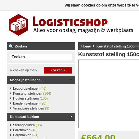
Wij slaan cookies op om onze website te v
Zoeken
Home
Kunststof stelling 150cm
Kunststof stelling 15
» Zoeken op merk
Zoeken »
Magazijnstellingen
Legbordstellingen
(46)
Kunststof stellingen
(364)
Houten stellingen
(100)
Banden stellingen
(28)
Verrijdbare stellingen
(9)
Kunststof bakken
Stellingbakken
(30)
Palletboxen
(46)
€664,00
Grijpbakken
(21)