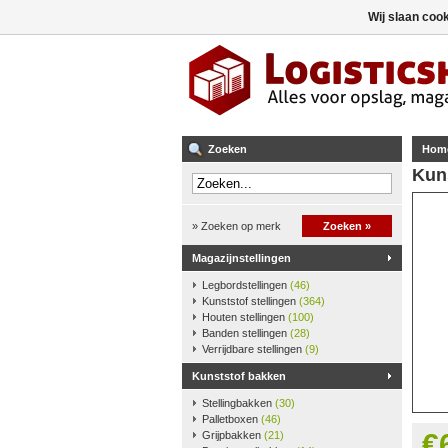
Wij slaan coo
Zoeken
Hom
Kun
» Zoeken op merk
Zoeken »
Magazijnstellingen
Legbordstellingen
(46)
Kunststof stellingen
(364)
Houten stellingen
(100)
Banden stellingen
(28)
Verrijdbare stellingen
(9)
Kunststof bakken
Stellingbakken
(30)
Palletboxen
(46)
€
Grijpbakken
(21)