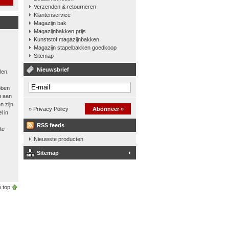
Verzenden & retourneren
Klantenservice
Magazijn bak
Magazijnbakken prijs
Kunststof magazijnbakken
Magazijn stapelbakken goedkoop
Sitemap
Nieuwsbrief
len.
bben
n aan
n zijn
» Privacy Policy
Abonneer »
l in
RSS feeds
te
Nieuwste producten
Sitemap
 top