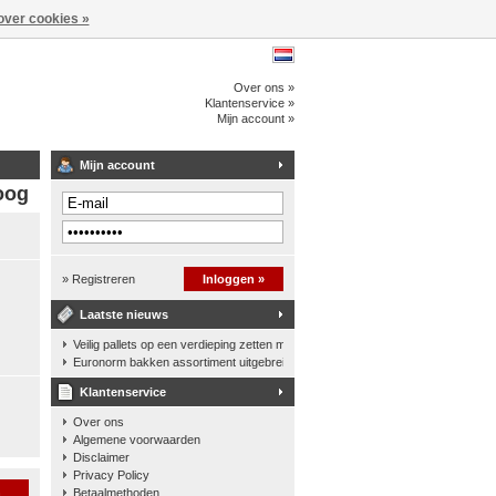
over cookies »
Over ons »
Klantenservice »
Mijn account »
Mijn account
oog
» Registreren
Inloggen »
Laatste nieuws
Veilig pallets op een verdieping zetten met een palletkantelhek
Euronorm bakken assortiment uitgebreid
Klantenservice
Over ons
Algemene voorwaarden
Disclaimer
Privacy Policy
n
Betaalmethoden