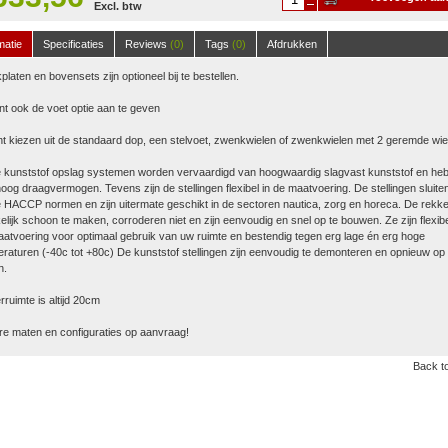
Excl. btw
winkelwagen
matie
Specificaties
Reviews
(0)
Tags
(0)
Afdrukken
platen en bovensets zijn optioneel bij te bestellen.
nt ook de voet optie aan te geven
t kiezen uit de standaard dop, een stelvoet, zwenkwielen of zwenkwielen met 2 geremde wie
 kunststof opslag systemen worden vervaardigd van hoogwaardig slagvast kunststof en he
oog draagvermogen. Tevens zijn de stellingen flexibel in de maatvoering. De stellingen sluite
 HACCP normen en zijn uitermate geschikt in de sectoren nautica, zorg en horeca. De rekke
lijk schoon te maken, corroderen niet en zijn eenvoudig en snel op te bouwen. Ze zijn flexibe
atvoering voor optimaal gebruik van uw ruimte en bestendig tegen erg lage én erg hoge
raturen (-40c tot +80c) De kunststof stellingen zijn eenvoudig te demonteren en opnieuw op 
n.
ruimte is altijd 20cm
e maten en configuraties op aanvraag!
Back to