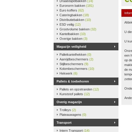
Draaistapelbakken
(14)
Euronorm bakken
(181)
Euro koffers
(62)
Infor
Cateringbakken
(18)
Distributiebakken
(10)
Afdek
ESD veilig
(12)
Grootvolume bakken
(32)
U die
Kantelbakken
(10)
Overige bakken
(3)
U kun
Magazijn veiligheid
Onze
Palletkantelhekken
(0)
een h
Aanrijdbeschermers
(2)
op de
Stijlbeschermers
(9)
makke
Kolombeschermers
(10)
de ma
Hekwerk
(6)
tempe
zette
Pallets & toebehoren
Onder
Pallets en opzetranden
(12)
Kunststof pallets
(12)
Ander
Overig magazijn
Trolleys
(2)
Plateauwagens
(0)
Transport
Intern Transport
(14)