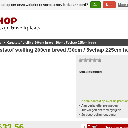
kies op om onze website te verbeteren. Is dat akkoord?
Ja
Nee
Meer 
e
Kunststof stelling 200cm breed /30cm / 5schap 225cm hoog
ststof stelling 200cm breed /30cm / 5schap 225cm h
Artikelnummer:
Neem contact op over dit product
Aan verlanglijst toevoegen
Toevoegen om te vergelijken
Je beoordeling toevoegen
633,56
Toevoegen aa