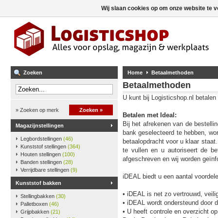
Wij slaan cookies op om onze website te v
Zoeken
Home
Betaalmethoden
Betaalmethoden
U kunt bij Logisticshop.nl betal
» Zoeken op merk
Zoeken »
Betalen met Ideal:
Bij het afrekenen van de bestell
Magazijnstellingen
bank geselecteerd te hebben, wor
Legbordstellingen
(46)
betaalopdracht voor u klaar staa
Kunststof stellingen
(364)
te vullen en u autoriseert de be
Houten stellingen
(100)
afgeschreven en wij worden geïnfo
Banden stellingen
(28)
Verrijdbare stellingen
(9)
iDEAL biedt u een aantal voordel
Kunststof bakken
• iDEAL is net zo vertrouwd, veili
Stellingbakken
(30)
• iDEAL wordt ondersteund door 
Palletboxen
(46)
• U heeft controle en overzicht 
Grijpbakken
(21)