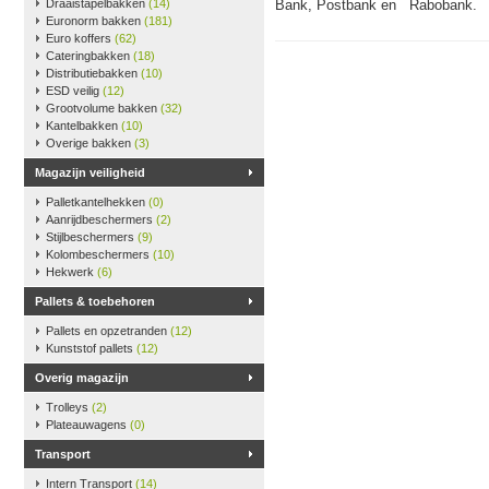
Draaistapelbakken
(14)
Bank, Postbank en Rabobank.
Euronorm bakken
(181)
Euro koffers
(62)
Cateringbakken
(18)
Distributiebakken
(10)
ESD veilig
(12)
Grootvolume bakken
(32)
Kantelbakken
(10)
Overige bakken
(3)
Magazijn veiligheid
Palletkantelhekken
(0)
Aanrijdbeschermers
(2)
Stijlbeschermers
(9)
Kolombeschermers
(10)
Hekwerk
(6)
Pallets & toebehoren
Pallets en opzetranden
(12)
Kunststof pallets
(12)
Overig magazijn
Trolleys
(2)
Plateauwagens
(0)
Transport
Intern Transport
(14)