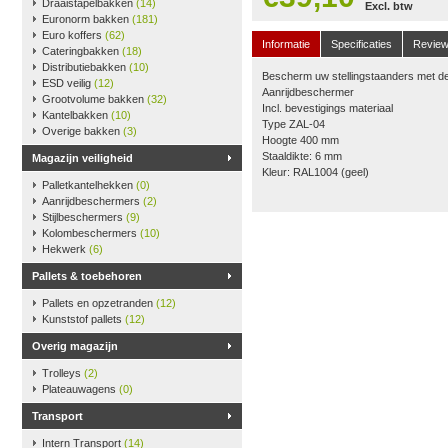
Draaistapelbakken
(14)
Excl. btw
Euronorm bakken
(181)
Euro koffers
(62)
Informatie
Specificaties
Revie
Cateringbakken
(18)
Distributiebakken
(10)
Bescherm uw stellingstaanders met de
ESD veilig
(12)
Aanrijdbeschermer
Grootvolume bakken
(32)
Incl. bevestigings materiaal
Kantelbakken
(10)
Type ZAL-04
Overige bakken
(3)
Hoogte 400 mm
Staaldikte: 6 mm
Magazijn veiligheid
Kleur: RAL1004 (geel)
Palletkantelhekken
(0)
Aanrijdbeschermers
(2)
Stijlbeschermers
(9)
Kolombeschermers
(10)
Hekwerk
(6)
Pallets & toebehoren
Pallets en opzetranden
(12)
Kunststof pallets
(12)
Overig magazijn
Trolleys
(2)
Plateauwagens
(0)
Transport
Intern Transport
(14)