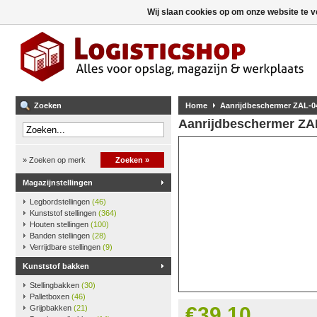
Wij slaan cookies op om onze website te v
Zoeken
Home
Aanrijdbeschermer ZAL-0
Aanrijdbeschermer ZA
» Zoeken op merk
Zoeken »
Magazijnstellingen
Legbordstellingen
(46)
Kunststof stellingen
(364)
Houten stellingen
(100)
Banden stellingen
(28)
Verrijdbare stellingen
(9)
Kunststof bakken
Stellingbakken
(30)
Palletboxen
(46)
€39,10
Grijpbakken
(21)