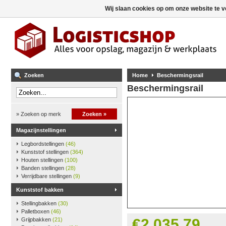
Wij slaan cookies op om onze website te v
Zoeken
Home
Beschermingsrail
Beschermingsrail
» Zoeken op merk
Zoeken »
Magazijnstellingen
Legbordstellingen
(46)
Kunststof stellingen
(364)
Houten stellingen
(100)
Banden stellingen
(28)
Verrijdbare stellingen
(9)
Kunststof bakken
Stellingbakken
(30)
Palletboxen
(46)
€2.035,79
Grijpbakken
(21)