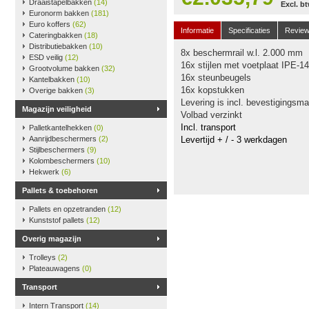
Draaistapelbakken
(14)
Excl. b
Euronorm bakken
(181)
Euro koffers
(62)
Informatie
Specificaties
Revie
Cateringbakken
(18)
Distributiebakken
(10)
8x beschermrail w.l. 2.000 mm
ESD veilig
(12)
16x stijlen met voetplaat IPE-
Grootvolume bakken
(32)
16x steunbeugels
Kantelbakken
(10)
16x kopstukken
Overige bakken
(3)
Levering is incl. bevestigingsma
Magazijn veiligheid
Volbad verzinkt
Incl. transport
Palletkantelhekken
(0)
Aanrijdbeschermers
(2)
Levertijd + / - 3 werkdagen
Stijlbeschermers
(9)
Kolombeschermers
(10)
Hekwerk
(6)
Pallets & toebehoren
Pallets en opzetranden
(12)
Kunststof pallets
(12)
Overig magazijn
Trolleys
(2)
Plateauwagens
(0)
Transport
Intern Transport
(14)