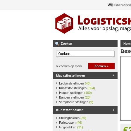
Wij slaan coo
Zoeken
Hom
Bes
» Zoeken op merk
Zoeken »
Magazijnstellingen
Legbordstellingen
(46)
Kunststof stellingen
(364)
Houten stellingen
(100)
Banden stellingen
(28)
Verrijdbare stellingen
(9)
Kunststof bakken
Stellingbakken
(30)
Palletboxen
(46)
€
Grijpbakken
(21)