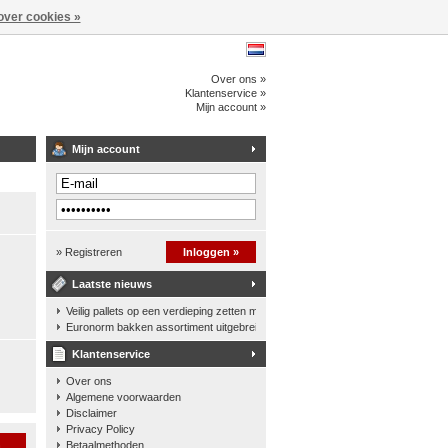
over cookies »
Over ons »
Klantenservice »
Mijn account »
Mijn account
» Registreren
Inloggen »
Laatste nieuws
Veilig pallets op een verdieping zetten met een palletkantelhek
Euronorm bakken assortiment uitgebreid
Klantenservice
Over ons
Algemene voorwaarden
Disclaimer
Privacy Policy
n
Betaalmethoden