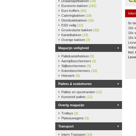
Draaistapelbakken
(14)
Euronorm bakken
(181)
Euro koffers
(62)
Infor
Cateringbakken
(18)
Distributiebakken
(10)
8x be
ESD veilig
(12)
16x s
Grootvolume bakken
(32)
16x 
Kantelbakken
(10)
16x 
Overige bakken
(3)
Lever
Volba
Magazijn veiligheid
Incl.
Palletkantelhekken
(0)
Lever
Aanrijdbeschermers
(2)
Stijlbeschermers
(9)
Kolombeschermers
(10)
Hekwerk
(6)
Pallets & toebehoren
Pallets en opzetranden
(12)
Kunststof pallets
(12)
Overig magazijn
Trolleys
(2)
Plateauwagens
(0)
Transport
Intern Transport
(14)