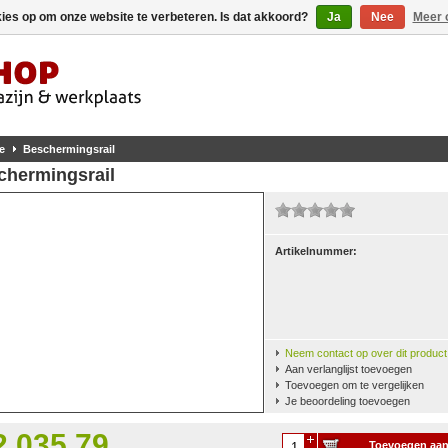
kies op om onze website te verbeteren. Is dat akkoord?
Ja
Nee
Meer 
e
Beschermingsrail
chermingsrail
Artikelnummer:
Neem contact op over dit product
Aan verlanglijst toevoegen
Toevoegen om te vergelijken
Je beoordeling toevoegen
2.035,79
Toevoegen aa