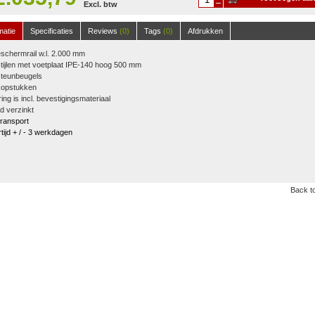
Excl. btw
winkelwagen
matie
Specificaties
Reviews
(0)
Tags
(0)
Afdrukken
schermrail w.l. 2.000 mm
tijlen met voetplaat IPE-140 hoog 500 mm
steunbeugels
kopstukken
ing is incl. bevestigingsmateriaal
d verzinkt
 transport
tijd + / - 3 werkdagen
Back to