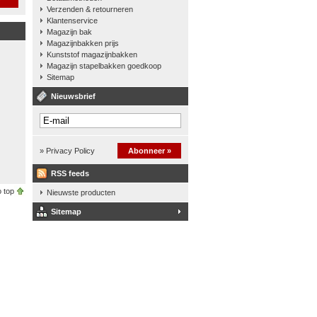
Verzenden & retourneren
Klantenservice
Magazijn bak
Magazijnbakken prijs
Kunststof magazijnbakken
Magazijn stapelbakken goedkoop
Sitemap
Nieuwsbrief
» Privacy Policy
Abonneer »
RSS feeds
 top
Nieuwste producten
Sitemap