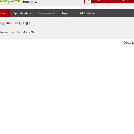
Excl. btw
winkelwagen
matie
Specificaties
Reviews
(0)
Tags
(0)
Afdrukken
ingbak 10 liter, beige
aat in mm: 600x400x70
Back to