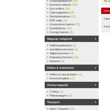
Draaistapelbakken
(14)
Euronorm bakken
(181)
Euro koffers
(62)
Infor
Cateringbakken
(18)
Distributiebakken
(10)
Cater
ESD veilig
(12)
Grootvolume bakken
(32)
Form
Kantelbakken
(10)
Overige bakken
(3)
Magazijn veiligheid
Palletkantelhekken
(0)
Aanrijdbeschermers
(2)
Stijlbeschermers
(9)
Kolombeschermers
(10)
Hekwerk
(6)
Pallets & toebehoren
Pallets en opzetranden
(12)
Kunststof pallets
(12)
Overig magazijn
Trolleys
(2)
Plateauwagens
(0)
Transport
Intern Transport
(14)