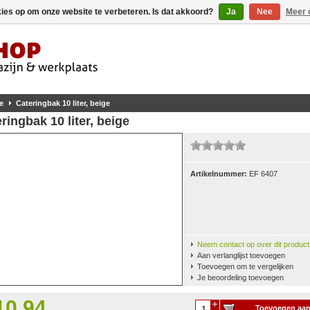
kies op om onze website te verbeteren. Is dat akkoord?
Ja
Nee
Meer 
e
Cateringbak 10 liter, beige
ringbak 10 liter, beige
Artikelnummer:
EF 6407
Neem contact op over dit product
Aan verlanglijst toevoegen
Toevoegen om te vergelijken
Je beoordeling toevoegen
10,94
Toevoegen aa