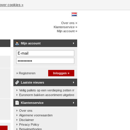
over cookies »
Over ons »
Klantenservice »
Mijn account »
Mijn account
» Registreren
Inloggen »
Laatste nieuws
Veilig pallets op een verdieping zetten met een palletkantelhek
Euronorm bakken assortiment uitgebreid
Klantenservice
Over ons
Algemene voorwaarden
Disclaimer
Privacy Policy
n
Betaalmethoden