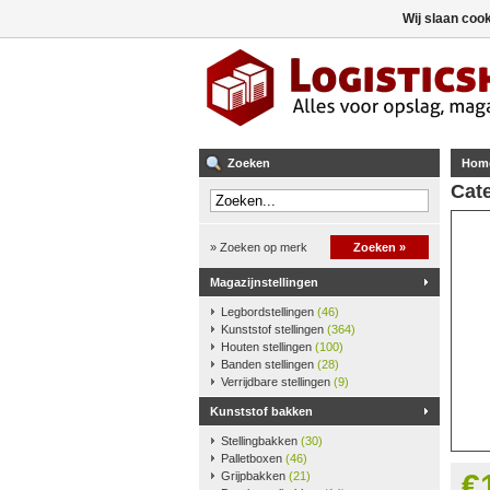
Wij slaan coo
Zoeken
Hom
Cate
» Zoeken op merk
Zoeken »
Magazijnstellingen
Legbordstellingen
(46)
Kunststof stellingen
(364)
Houten stellingen
(100)
Banden stellingen
(28)
Verrijdbare stellingen
(9)
Kunststof bakken
Stellingbakken
(30)
Palletboxen
(46)
€
Grijpbakken
(21)