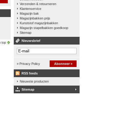
Verzenden & retourneren
Klantenservice
Magazijn bak
Magazijnbakken prijs
Kunststof magazijnbakken
Magazijn stapelbakken goedkoop
Sitemap
Nieuwsbrief
 top
» Privacy Policy
Abonneer »
RSS feeds
Nieuwste producten
Sitemap