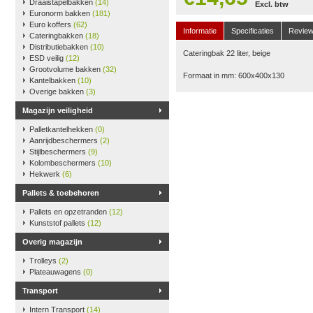
Draaistapelbakken
(14)
Excl. btw
Euronorm bakken
(181)
Euro koffers
(62)
Informatie
Specificaties
Revie
Cateringbakken
(18)
Distributiebakken
(10)
Cateringbak 22 liter, beige
ESD veilig
(12)
Grootvolume bakken
(32)
Formaat in mm: 600x400x130
Kantelbakken
(10)
Overige bakken
(3)
Magazijn veiligheid
Palletkantelhekken
(0)
Aanrijdbeschermers
(2)
Stijlbeschermers
(9)
Kolombeschermers
(10)
Hekwerk
(6)
Pallets & toebehoren
Pallets en opzetranden
(12)
Kunststof pallets
(12)
Overig magazijn
Trolleys
(2)
Plateauwagens
(0)
Transport
Intern Transport
(14)