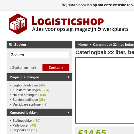
Wij slaan cookies op om onze website te v
Zoeken
Home
Cateringbak 22 liter, beige
Cateringbak 22 liter, b
» Zoeken op merk
Zoeken »
Magazijnstellingen
Legbordstellingen
(46)
Kunststof stellingen
(364)
Houten stellingen
(100)
Banden stellingen
(28)
Verrijdbare stellingen
(9)
Kunststof bakken
Stellingbakken
(30)
Palletboxen
(46)
€14,65
Grijpbakken
(21)