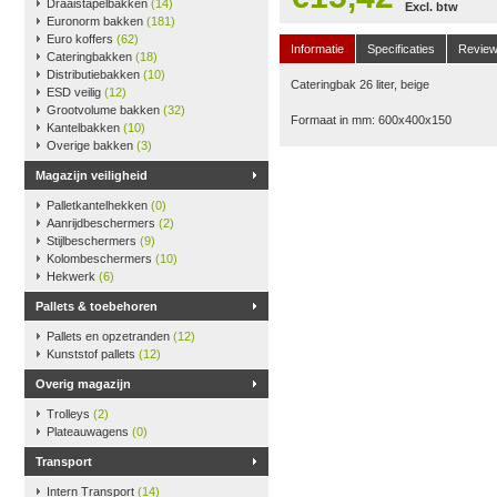
Draaistapelbakken
(14)
Excl. btw
Euronorm bakken
(181)
Euro koffers
(62)
Informatie
Specificaties
Revie
Cateringbakken
(18)
Distributiebakken
(10)
Cateringbak 26 liter, beige
ESD veilig
(12)
Grootvolume bakken
(32)
Formaat in mm: 600x400x150
Kantelbakken
(10)
Overige bakken
(3)
Magazijn veiligheid
Palletkantelhekken
(0)
Aanrijdbeschermers
(2)
Stijlbeschermers
(9)
Kolombeschermers
(10)
Hekwerk
(6)
Pallets & toebehoren
Pallets en opzetranden
(12)
Kunststof pallets
(12)
Overig magazijn
Trolleys
(2)
Plateauwagens
(0)
Transport
Intern Transport
(14)