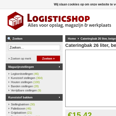
Wij slaan cookies op om onze website te v
Zoeken
Home
Cateringbak 26 liter, beige
Cateringbak 26 liter, b
» Zoeken op merk
Zoeken »
Magazijnstellingen
Legbordstellingen
(46)
Kunststof stellingen
(364)
Houten stellingen
(100)
Banden stellingen
(28)
Verrijdbare stellingen
(9)
Kunststof bakken
Stellingbakken
(30)
Palletboxen
(46)
€15,42
Grijpbakken
(21)