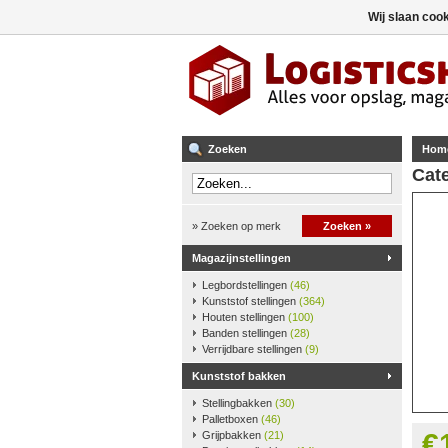
Wij slaan coo
Zoeken
Hom
Cate
» Zoeken op merk
Zoeken »
Magazijnstellingen
Legbordstellingen
(46)
Kunststof stellingen
(364)
Houten stellingen
(100)
Banden stellingen
(28)
Verrijdbare stellingen
(9)
Kunststof bakken
Stellingbakken
(30)
Palletboxen
(46)
€
Grijpbakken
(21)