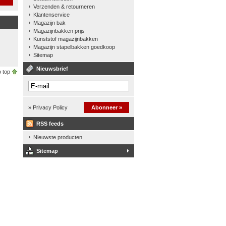
Verzenden & retourneren
Klantenservice
Magazijn bak
Magazijnbakken prijs
Kunststof magazijnbakken
Magazijn stapelbakken goedkoop
Sitemap
Nieuwsbrief
 top
» Privacy Policy
Abonneer »
RSS feeds
Nieuwste producten
Sitemap