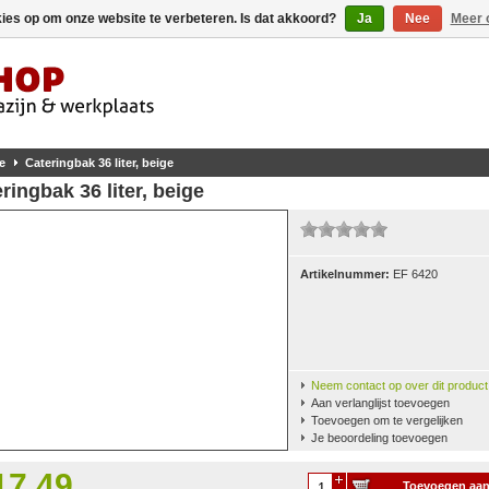
kies op om onze website te verbeteren. Is dat akkoord?
Ja
Nee
Meer 
e
Cateringbak 36 liter, beige
ringbak 36 liter, beige
Artikelnummer:
EF 6420
Neem contact op over dit product
Aan verlanglijst toevoegen
Toevoegen om te vergelijken
Je beoordeling toevoegen
17,49
Toevoegen aa