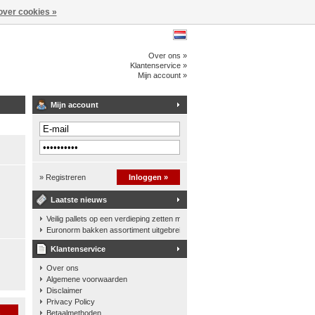
over cookies »
Over ons »
Klantenservice »
Mijn account »
Mijn account
» Registreren
Inloggen »
Laatste nieuws
Veilig pallets op een verdieping zetten met een palletkantelhek
Euronorm bakken assortiment uitgebreid
Klantenservice
Over ons
Algemene voorwaarden
Disclaimer
Privacy Policy
n
Betaalmethoden