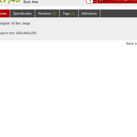
Excl. btw
winkelwagen
matie
Specificaties
Reviews
(0)
Tags
(0)
Afdrukken
ingbak 36 liter, beige
aat in mm: 600x400x200
Back to