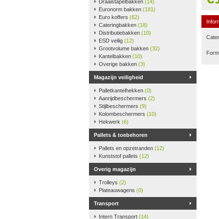
Draaistapelbakken
(14)
Euronorm bakken
(181)
Euro koffers
(62)
Infor
Cateringbakken
(18)
Distributiebakken
(10)
Cater
ESD veilig
(12)
Grootvolume bakken
(32)
Form
Kantelbakken
(10)
Overige bakken
(3)
Magazijn veiligheid
Palletkantelhekken
(0)
Aanrijdbeschermers
(2)
Stijlbeschermers
(9)
Kolombeschermers
(10)
Hekwerk
(6)
Pallets & toebehoren
Pallets en opzetranden
(12)
Kunststof pallets
(12)
Overig magazijn
Trolleys
(2)
Plateauwagens
(0)
Transport
Intern Transport
(14)