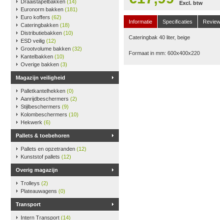
Draaistapelbakken
(14)
Excl. btw
Euronorm bakken
(181)
Euro koffers
(62)
Informatie
Specificaties
Revie
Cateringbakken
(18)
Distributiebakken
(10)
Cateringbak 40 liter, beige
ESD veilig
(12)
Grootvolume bakken
(32)
Formaat in mm: 600x400x220
Kantelbakken
(10)
Overige bakken
(3)
Magazijn veiligheid
Palletkantelhekken
(0)
Aanrijdbeschermers
(2)
Stijlbeschermers
(9)
Kolombeschermers
(10)
Hekwerk
(6)
Pallets & toebehoren
Pallets en opzetranden
(12)
Kunststof pallets
(12)
Overig magazijn
Trolleys
(2)
Plateauwagens
(0)
Transport
Intern Transport
(14)