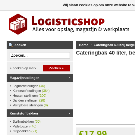
Wij slaan cookies op om onze website te v
Zoeken
Home
Cateringbak 40 liter, beige
Cateringbak 40 liter, b
» Zoeken op merk
Zoeken »
Magazijnstellingen
Legbordstellingen
(46)
Kunststof stellingen
(364)
Houten stellingen
(100)
Banden stellingen
(28)
Verrijdbare stellingen
(9)
Kunststof bakken
Stellingbakken
(30)
Palletboxen
(46)
€17,99
Grijpbakken
(21)