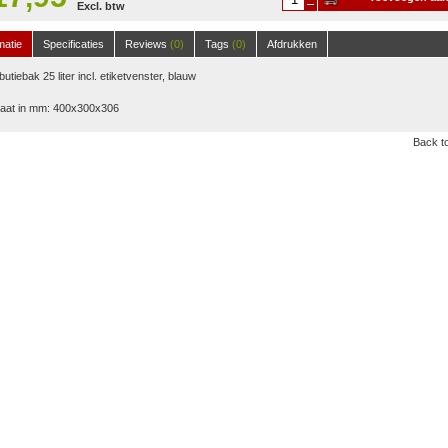
Excl. btw
winkelwagen
matie
Specificaties
Reviews
(0)
Tags
(0)
Afdrukken
ibutiebak 25 liter incl. etiketvenster, blauw
aat in mm: 400x300x306
Back to