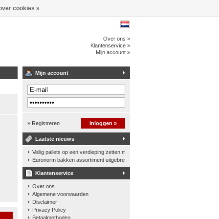
over cookies »
Over ons »
Klantenservice »
Mijn account »
Mijn account
» Registreren
Inloggen »
Laatste nieuws
Veilig pallets op een verdieping zetten met een palletkantelhek
Euronorm bakken assortiment uitgebreid
Klantenservice
Over ons
Algemene voorwaarden
Disclaimer
Privacy Policy
n
Betaalmethoden