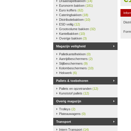
Draaistapelbakken
(14)
Euronorm bakken
(181)
Euro koffers
(62)
Infor
Cateringbakken
(18)
Distributiebakken
(10)
Distr
ESD veilig
(12)
Grootvolume bakken
(32)
Form
Kantelbakken
(10)
Overige bakken
(3)
Magazijn veiligheid
Palletkantelhekken
(0)
Aanrijdbeschermers
(2)
Stijlbeschermers
(9)
Kolombeschermers
(10)
Hekwerk
(6)
Pallets & toebehoren
Pallets en opzetranden
(12)
Kunststof pallets
(12)
Overig magazijn
Trolleys
(2)
Plateauwagens
(0)
Transport
Intern Transport
(14)