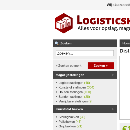
Wij slaan coo
Zoeken
Hom
Dist
» Zoeken op merk
Zoeken »
Magazijnstellingen
Legbordstellingen
(46)
Kunststof stellingen
(364)
Houten stellingen
(100)
Banden stellingen
(28)
Verrijdbare stellingen
(9)
Kunststof bakken
Stellingbakken
(30)
Palletboxen
(46)
€
Grijpbakken
(21)