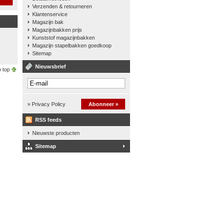
Verzenden & retourneren
Klantenservice
Magazijn bak
Magazijnbakken prijs
Kunststof magazijnbakken
Magazijn stapelbakken goedkoop
Sitemap
Nieuwsbrief
 top
» Privacy Policy
Abonneer »
RSS feeds
Nieuwste producten
Sitemap