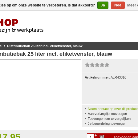
kies op om onze website te verbeteren. Is dat akkoord?
Ja
Nee
Meer 
e
Distributiebak 25 liter incl. etiketvenster, blauw
ributiebak 25 liter incl. etiketvenster, blauw
Artikelnummer:
ALR43310
Neem contact op over dit product
Aan verlanglijst toevoegen
Toevoegen om te vergelijken
Je beoordeling toevoegen
17,95
Toevoegen aa