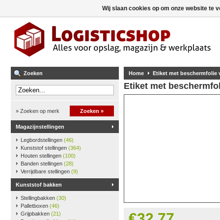
Wij slaan cookies op om onze website te v
Zoeken
Home
Etiket met beschermfolie v
Etiket met beschermfoli
» Zoeken op merk
Zoeken »
Magazijnstellingen
Legbordstellingen
(46)
Kunststof stellingen
(364)
Houten stellingen
(100)
Banden stellingen
(28)
Verrijdbare stellingen
(9)
Kunststof bakken
Stellingbakken
(30)
Palletboxen
(46)
€32,77
Grijpbakken
(21)