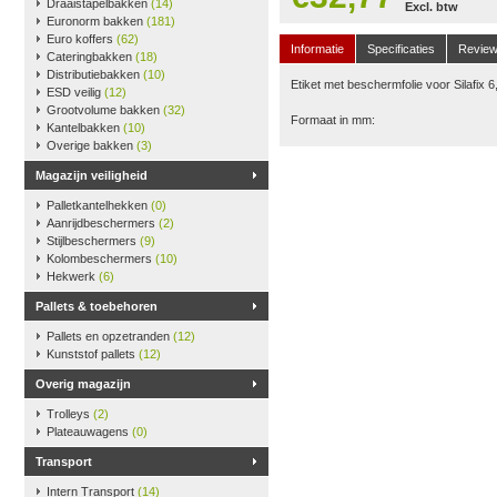
Draaistapelbakken
(14)
Excl. btw
Euronorm bakken
(181)
Euro koffers
(62)
Informatie
Specificaties
Revie
Cateringbakken
(18)
Distributiebakken
(10)
Etiket met beschermfolie voor Silafix 6
ESD veilig
(12)
Grootvolume bakken
(32)
Formaat in mm:
Kantelbakken
(10)
Overige bakken
(3)
Magazijn veiligheid
Palletkantelhekken
(0)
Aanrijdbeschermers
(2)
Stijlbeschermers
(9)
Kolombeschermers
(10)
Hekwerk
(6)
Pallets & toebehoren
Pallets en opzetranden
(12)
Kunststof pallets
(12)
Overig magazijn
Trolleys
(2)
Plateauwagens
(0)
Transport
Intern Transport
(14)