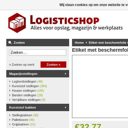
Wij slaan cookies op om onze website te v
Zoeken
Home
Etiket met beschermfolie v
Etiket met beschermfoli
» Zoeken op merk
Zoeken »
Magazijnstellingen
Legbordstellingen
(46)
Kunststof stellingen
(364)
Houten stellingen
(100)
Banden stellingen
(28)
Verrijdbare stellingen
(9)
Kunststof bakken
Stellingbakken
(30)
Palletboxen
(46)
€32,77
Grijpbakken
(21)