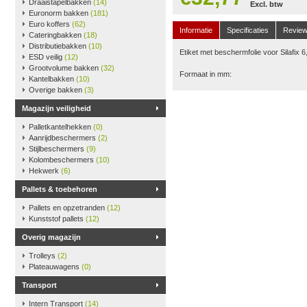
Draaistapelbakken
(14)
Excl. btw
Euronorm bakken
(181)
Euro koffers
(62)
Informatie
Specificaties
Revie
Cateringbakken
(18)
Distributiebakken
(10)
Etiket met beschermfolie voor Silafix 6
ESD veilig
(12)
Grootvolume bakken
(32)
Formaat in mm:
Kantelbakken
(10)
Overige bakken
(3)
Magazijn veiligheid
Palletkantelhekken
(0)
Aanrijdbeschermers
(2)
Stijlbeschermers
(9)
Kolombeschermers
(10)
Hekwerk
(6)
Pallets & toebehoren
Pallets en opzetranden
(12)
Kunststof pallets
(12)
Overig magazijn
Trolleys
(2)
Plateauwagens
(0)
Transport
Intern Transport
(14)