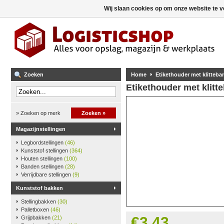
Wij slaan cookies op om onze website te v
Zoeken
Home
Etikethouder met klitteba
Etikethouder met klitt
» Zoeken op merk
Zoeken »
Magazijnstellingen
Legbordstellingen
(46)
Kunststof stellingen
(364)
Houten stellingen
(100)
Banden stellingen
(28)
Verrijdbare stellingen
(9)
Kunststof bakken
Stellingbakken
(30)
Palletboxen
(46)
€3,43
Grijpbakken
(21)