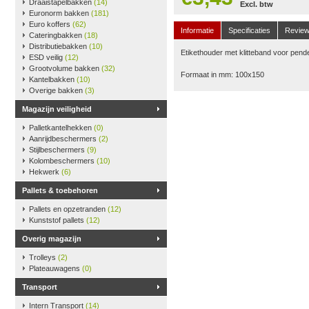
Draaistapelbakken
(14)
Excl. btw
Euronorm bakken
(181)
Euro koffers
(62)
Informatie
Specificaties
Revie
Cateringbakken
(18)
Distributiebakken
(10)
Etikethouder met klitteband voor pende
ESD veilig
(12)
Grootvolume bakken
(32)
Formaat in mm: 100x150
Kantelbakken
(10)
Overige bakken
(3)
Magazijn veiligheid
Palletkantelhekken
(0)
Aanrijdbeschermers
(2)
Stijlbeschermers
(9)
Kolombeschermers
(10)
Hekwerk
(6)
Pallets & toebehoren
Pallets en opzetranden
(12)
Kunststof pallets
(12)
Overig magazijn
Trolleys
(2)
Plateauwagens
(0)
Transport
Intern Transport
(14)