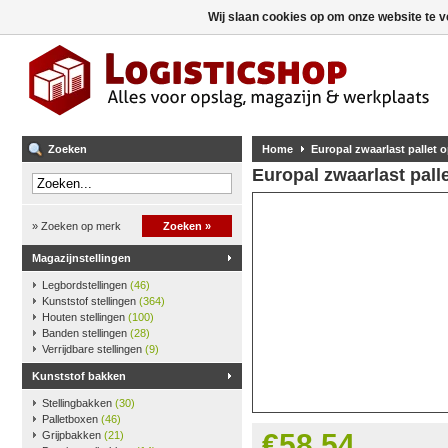
Wij slaan cookies op om onze website te v
Zoeken
Home
Europal zwaarlast pallet 
Europal zwaarlast pall
» Zoeken op merk
Zoeken »
Magazijnstellingen
Legbordstellingen
(46)
Kunststof stellingen
(364)
Houten stellingen
(100)
Banden stellingen
(28)
Verrijdbare stellingen
(9)
Kunststof bakken
Stellingbakken
(30)
Palletboxen
(46)
€58,54
Grijpbakken
(21)