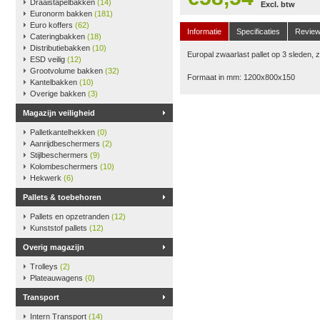
Draaistapelbakken
(14)
Excl. btw
Euronorm bakken
(181)
Euro koffers
(62)
Informatie
Specificaties
Revie
Cateringbakken
(18)
Distributiebakken
(10)
Europal zwaarlast pallet op 3 sleden,
ESD veilig
(12)
Grootvolume bakken
(32)
Formaat in mm: 1200x800x150
Kantelbakken
(10)
Overige bakken
(3)
Magazijn veiligheid
Palletkantelhekken
(0)
Aanrijdbeschermers
(2)
Stijlbeschermers
(9)
Kolombeschermers
(10)
Hekwerk
(6)
Pallets & toebehoren
Pallets en opzetranden
(12)
Kunststof pallets
(12)
Overig magazijn
Trolleys
(2)
Plateauwagens
(0)
Transport
Intern Transport
(14)