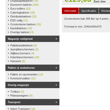
Draaistapelbakken
(14)
Excl. btw
Euronorm bakken
(181)
Euro koffers
(62)
Informatie
Specificaties
Revie
Cateringbakken
(18)
Distributiebakken
(10)
Grootvolume bak 285 liter op 4 poten, g
ESD veilig
(12)
Grootvolume bakken
(32)
Formaat in mm: 1040x640x670
Kantelbakken
(10)
Overige bakken
(3)
Magazijn veiligheid
Palletkantelhekken
(0)
Aanrijdbeschermers
(2)
Stijlbeschermers
(9)
Kolombeschermers
(10)
Hekwerk
(6)
Pallets & toebehoren
Pallets en opzetranden
(12)
Kunststof pallets
(12)
Overig magazijn
Trolleys
(2)
Plateauwagens
(0)
Transport
Intern Transport
(14)