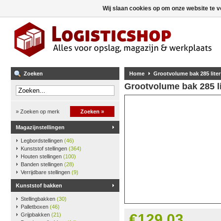
Wij slaan cookies op om onze website te v
Zoeken
Home
Grootvolume bak 285 liter 
Grootvolume bak 285 lit
» Zoeken op merk
Zoeken »
Magazijnstellingen
Legbordstellingen
(46)
Kunststof stellingen
(364)
Houten stellingen
(100)
Banden stellingen
(28)
Verrijdbare stellingen
(9)
Kunststof bakken
Stellingbakken
(30)
Palletboxen
(46)
€129,03
Grijpbakken
(21)