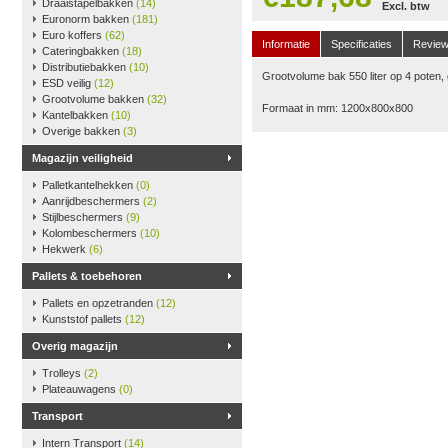
Draaistapelbakken
(14)
Excl. btw
Euronorm bakken
(181)
Euro koffers
(62)
Informatie
Specificaties
Revie
Cateringbakken
(18)
Distributiebakken
(10)
Grootvolume bak 550 liter op 4 poten, g
ESD veilig
(12)
Grootvolume bakken
(32)
Formaat in mm: 1200x800x800
Kantelbakken
(10)
Overige bakken
(3)
Magazijn veiligheid
Palletkantelhekken
(0)
Aanrijdbeschermers
(2)
Stijlbeschermers
(9)
Kolombeschermers
(10)
Hekwerk
(6)
Pallets & toebehoren
Pallets en opzetranden
(12)
Kunststof pallets
(12)
Overig magazijn
Trolleys
(2)
Plateauwagens
(0)
Transport
Intern Transport
(14)