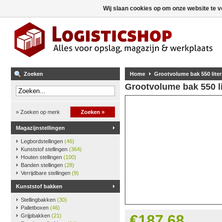
Wij slaan cookies op om onze website te v
Zoeken
Home
Grootvolume bak 550 liter 
Grootvolume bak 550 lit
» Zoeken op merk
Zoeken »
Magazijnstellingen
Legbordstellingen
(46)
Kunststof stellingen
(364)
Houten stellingen
(100)
Banden stellingen
(28)
Verrijdbare stellingen
(9)
Kunststof bakken
Stellingbakken
(30)
Palletboxen
(46)
€187,68
Grijpbakken
(21)