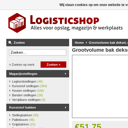
Wij slaan cookies op om onze website te v
Zoeken
Home
Grootvolume bak deksel, g
Grootvolume bak deksel
» Zoeken op merk
Zoeken »
Magazijnstellingen
Legbordstellingen
(46)
Kunststof stellingen
(364)
Houten stellingen
(100)
Banden stellingen
(28)
Verrijdbare stellingen
(9)
Kunststof bakken
Stellingbakken
(30)
Palletboxen
(46)
€51,75
Grijpbakken
(21)