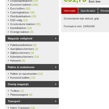
Draaistapelbakken
(14)
Excl. btw
Euronorm bakken
(181)
Euro koffers
(62)
Informatie
Specificaties
Revie
Cateringbakken
(18)
Distributiebakken
(10)
Grootvolume bak deksel, grijs
ESD veilig
(12)
Grootvolume bakken
(32)
Formaat in mm: 1040x640
Kantelbakken
(10)
Overige bakken
(3)
Magazijn veiligheid
Palletkantelhekken
(0)
Aanrijdbeschermers
(2)
Stijlbeschermers
(9)
Kolombeschermers
(10)
Hekwerk
(6)
Pallets & toebehoren
Pallets en opzetranden
(12)
Kunststof pallets
(12)
Overig magazijn
Trolleys
(2)
Plateauwagens
(0)
Transport
Intern Transport
(14)