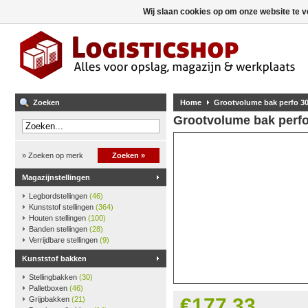
Wij slaan cookies op om onze website te v
Zoeken
Home
Grootvolume bak perfo 300 
Grootvolume bak perfo 3
» Zoeken op merk
Zoeken »
Magazijnstellingen
Legbordstellingen
(46)
Kunststof stellingen
(364)
Houten stellingen
(100)
Banden stellingen
(28)
Verrijdbare stellingen
(9)
Kunststof bakken
Stellingbakken
(30)
Palletboxen
(46)
€177,33
Grijpbakken
(21)