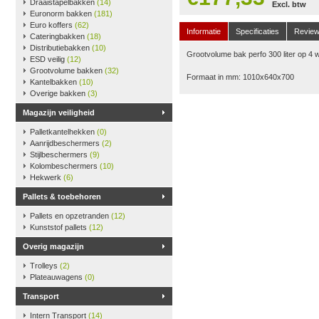
Draaistapelbakken
(14)
Excl. btw
Euronorm bakken
(181)
Euro koffers
(62)
Informatie
Specificaties
Revie
Cateringbakken
(18)
Distributiebakken
(10)
Grootvolume bak perfo 300 liter op 4 wi
ESD veilig
(12)
Grootvolume bakken
(32)
Formaat in mm: 1010x640x700
Kantelbakken
(10)
Overige bakken
(3)
Magazijn veiligheid
Palletkantelhekken
(0)
Aanrijdbeschermers
(2)
Stijlbeschermers
(9)
Kolombeschermers
(10)
Hekwerk
(6)
Pallets & toebehoren
Pallets en opzetranden
(12)
Kunststof pallets
(12)
Overig magazijn
Trolleys
(2)
Plateauwagens
(0)
Transport
Intern Transport
(14)