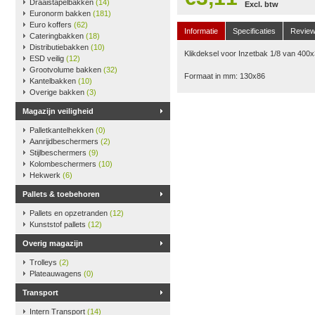
Draaistapelbakken
(14)
Excl. btw
Euronorm bakken
(181)
Euro koffers
(62)
Informatie
Specificaties
Revie
Cateringbakken
(18)
Distributiebakken
(10)
Klikdeksel voor Inzetbak 1/8 van 400
ESD veilig
(12)
Grootvolume bakken
(32)
Formaat in mm: 130x86
Kantelbakken
(10)
Overige bakken
(3)
Magazijn veiligheid
Palletkantelhekken
(0)
Aanrijdbeschermers
(2)
Stijlbeschermers
(9)
Kolombeschermers
(10)
Hekwerk
(6)
Pallets & toebehoren
Pallets en opzetranden
(12)
Kunststof pallets
(12)
Overig magazijn
Trolleys
(2)
Plateauwagens
(0)
Transport
Intern Transport
(14)