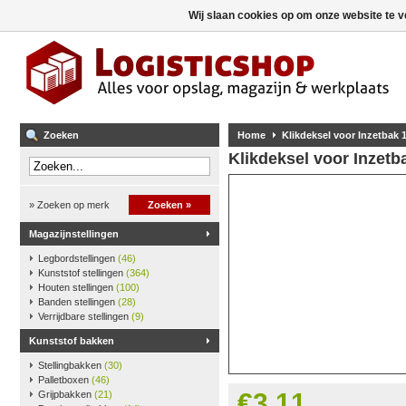
Wij slaan cookies op om onze website te v
Zoeken
Home
Klikdeksel voor Inzetbak 
Klikdeksel voor Inzetb
» Zoeken op merk
Zoeken »
Magazijnstellingen
Legbordstellingen
(46)
Kunststof stellingen
(364)
Houten stellingen
(100)
Banden stellingen
(28)
Verrijdbare stellingen
(9)
Kunststof bakken
Stellingbakken
(30)
Palletboxen
(46)
€3,11
Grijpbakken
(21)