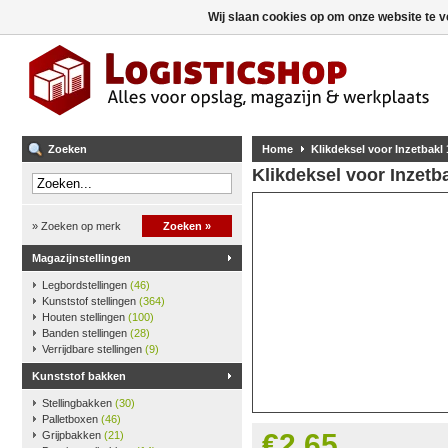
Wij slaan cookies op om onze website te v
Zoeken
Home
Klikdeksel voor Inzetbakl
Klikdeksel voor Inzetb
» Zoeken op merk
Zoeken »
Magazijnstellingen
Legbordstellingen
(46)
Kunststof stellingen
(364)
Houten stellingen
(100)
Banden stellingen
(28)
Verrijdbare stellingen
(9)
Kunststof bakken
Stellingbakken
(30)
Palletboxen
(46)
€2,65
Grijpbakken
(21)