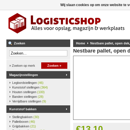
Wij slaan cookies op om onze website te v
Zoeken
Home
Nestbare pallet, open dek,
Nestbare pallet, open d
» Zoeken op merk
Zoeken »
Magazijnstellingen
Legbordstellingen
(46)
Kunststof stellingen
(364)
Houten stellingen
(100)
Banden stellingen
(28)
Verrijdbare stellingen
(9)
Kunststof bakken
Stellingbakken
(30)
Palletboxen
(46)
€13,10
Grijpbakken
(21)