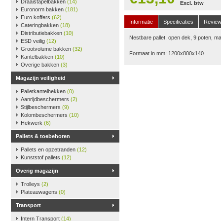
Draaistapelbakken
(14)
Excl. btw
Euronorm bakken
(181)
Euro koffers
(62)
Informatie
Specificaties
Revie
Cateringbakken
(18)
Distributiebakken
(10)
Nestbare pallet, open dek, 9 poten, m
ESD veilig
(12)
Grootvolume bakken
(32)
Formaat in mm: 1200x800x140
Kantelbakken
(10)
Overige bakken
(3)
Magazijn veiligheid
Palletkantelhekken
(0)
Aanrijdbeschermers
(2)
Stijlbeschermers
(9)
Kolombeschermers
(10)
Hekwerk
(6)
Pallets & toebehoren
Pallets en opzetranden
(12)
Kunststof pallets
(12)
Overig magazijn
Trolleys
(2)
Plateauwagens
(0)
Transport
Intern Transport
(14)