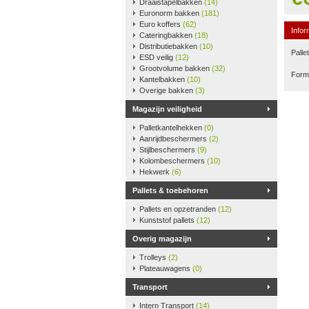
Draaistapelbakken
(14)
Euronorm bakken
(181)
Euro koffers
(62)
Infor
Cateringbakken
(18)
Distributiebakken
(10)
Palle
ESD veilig
(12)
Grootvolume bakken
(32)
Form
Kantelbakken
(10)
Overige bakken
(3)
Magazijn veiligheid
Palletkantelhekken
(0)
Aanrijdbeschermers
(2)
Stijlbeschermers
(9)
Kolombeschermers
(10)
Hekwerk
(6)
Pallets & toebehoren
Pallets en opzetranden
(12)
Kunststof pallets
(12)
Overig magazijn
Trolleys
(2)
Plateauwagens
(0)
Transport
Intern Transport
(14)