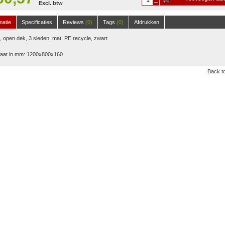
Excl. btw
winkelwagen
matie
Specificaties
Reviews
(0)
Tags
(0)
Afdrukken
t, open dek, 3 sleden, mat. PE recycle, zwart
aat in mm: 1200x800x160
Back to