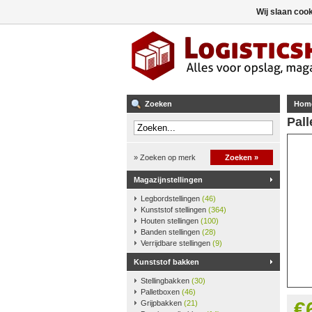
Wij slaan coo
Zoeken
Hom
Pall
» Zoeken op merk
Zoeken »
Magazijnstellingen
Legbordstellingen
(46)
Kunststof stellingen
(364)
Houten stellingen
(100)
Banden stellingen
(28)
Verrijdbare stellingen
(9)
Kunststof bakken
Stellingbakken
(30)
Palletboxen
(46)
€
Grijpbakken
(21)