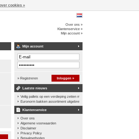
over cookies »
Over ons »
Klantenservice »
Mijn account »
Mijn account
» Registreren
Inloggen »
Laatste nieuws
Veilig pallets op een verdieping zetten met een palletkantelhek
Euronorm bakken assortiment uitgebreid
Klantenservice
Over ons
Algemene voorwaarden
Disclaimer
Privacy Policy
n
Betaalmethoden