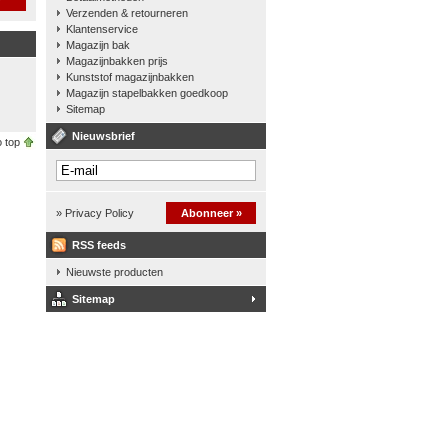
Verzenden & retourneren
Klantenservice
Magazijn bak
Magazijnbakken prijs
Kunststof magazijnbakken
Magazijn stapelbakken goedkoop
Sitemap
Nieuwsbrief
 top
» Privacy Policy
Abonneer »
RSS feeds
Nieuwste producten
Sitemap