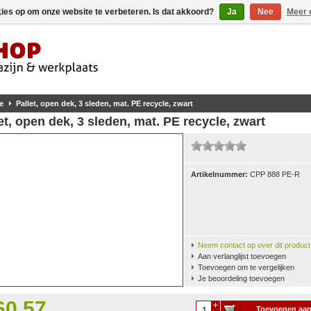
kies op om onze website te verbeteren. Is dat akkoord?
Ja
Nee
Meer 
e
Pallet, open dek, 3 sleden, mat. PE recycle, zwart
et, open dek, 3 sleden, mat. PE recycle, zwart
Artikelnummer:
CPP 888 PE-R
Neem contact op over dit product
Aan verlanglijst toevoegen
Toevoegen om te vergelijken
Je beoordeling toevoegen
60,57
Toevoegen aa