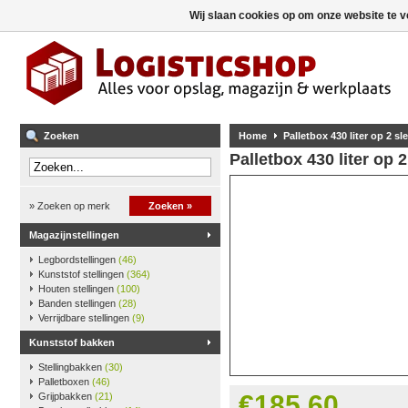
Wij slaan cookies op om onze website te v
Zoeken
Home
Palletbox 430 liter op 2 sl
Palletbox 430 liter op 2
» Zoeken op merk
Zoeken »
Magazijnstellingen
Legbordstellingen
(46)
Kunststof stellingen
(364)
Houten stellingen
(100)
Banden stellingen
(28)
Verrijdbare stellingen
(9)
Kunststof bakken
Stellingbakken
(30)
Palletboxen
(46)
€185,60
Grijpbakken
(21)