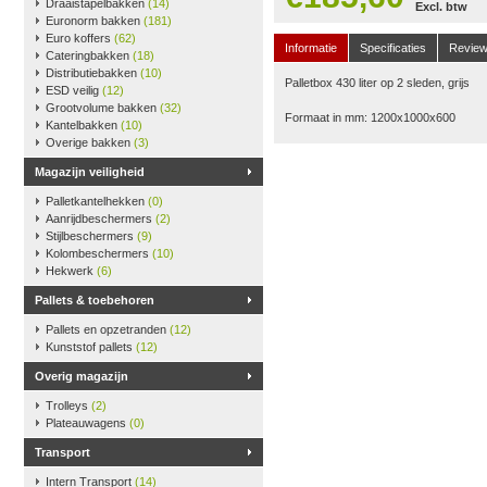
Draaistapelbakken
(14)
Excl. btw
Euronorm bakken
(181)
Euro koffers
(62)
Informatie
Specificaties
Revie
Cateringbakken
(18)
Distributiebakken
(10)
Palletbox 430 liter op 2 sleden, grijs
ESD veilig
(12)
Grootvolume bakken
(32)
Formaat in mm: 1200x1000x600
Kantelbakken
(10)
Overige bakken
(3)
Magazijn veiligheid
Palletkantelhekken
(0)
Aanrijdbeschermers
(2)
Stijlbeschermers
(9)
Kolombeschermers
(10)
Hekwerk
(6)
Pallets & toebehoren
Pallets en opzetranden
(12)
Kunststof pallets
(12)
Overig magazijn
Trolleys
(2)
Plateauwagens
(0)
Transport
Intern Transport
(14)