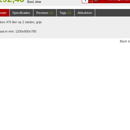
Excl. btw
winkelwagen
matie
Specificaties
Reviews
(0)
Tags
(0)
Afdrukken
tbox 475 liter op 2 sleden, grijs
aat in mm: 1200x800x780
Back to