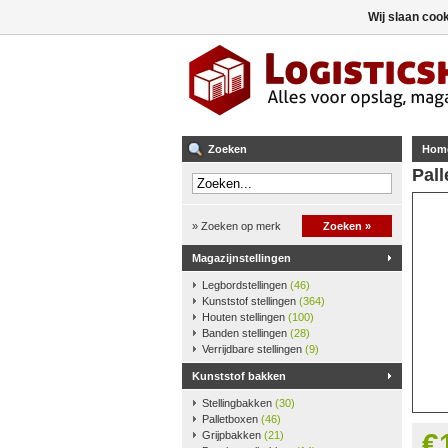
Wij slaan coo
Zoeken
Hom
Pall
» Zoeken op merk
Zoeken »
Magazijnstellingen
Legbordstellingen
(46)
Kunststof stellingen
(364)
Houten stellingen
(100)
Banden stellingen
(28)
Verrijdbare stellingen
(9)
Kunststof bakken
Stellingbakken
(30)
Palletboxen
(46)
€
Grijpbakken
(21)