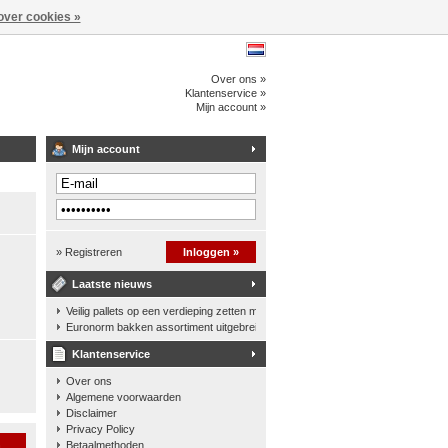
over cookies »
Over ons »
Klantenservice »
Mijn account »
Mijn account
» Registreren
Inloggen »
Laatste nieuws
Veilig pallets op een verdieping zetten met een palletkantelhek
Euronorm bakken assortiment uitgebreid
Klantenservice
Over ons
Algemene voorwaarden
Disclaimer
Privacy Policy
n
Betaalmethoden