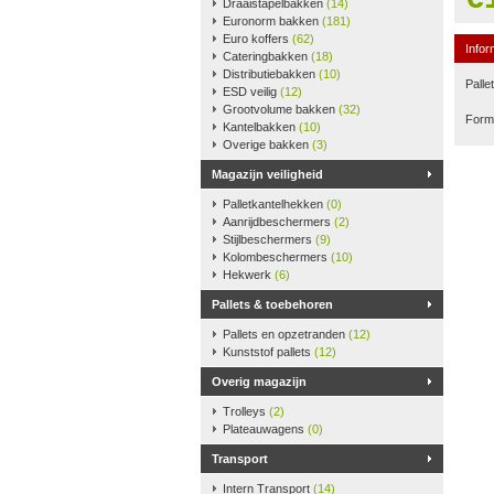
Draaistapelbakken
(14)
Euronorm bakken
(181)
Euro koffers
(62)
Infor
Cateringbakken
(18)
Distributiebakken
(10)
Palle
ESD veilig
(12)
Grootvolume bakken
(32)
Form
Kantelbakken
(10)
Overige bakken
(3)
Magazijn veiligheid
Palletkantelhekken
(0)
Aanrijdbeschermers
(2)
Stijlbeschermers
(9)
Kolombeschermers
(10)
Hekwerk
(6)
Pallets & toebehoren
Pallets en opzetranden
(12)
Kunststof pallets
(12)
Overig magazijn
Trolleys
(2)
Plateauwagens
(0)
Transport
Intern Transport
(14)