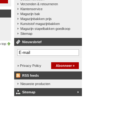
Verzenden & retourneren
Klantenservice
Magazijn bak
Magazijnbakken prijs
Kunststof magazijnbakken
Magazijn stapelbakken goedkoop
Sitemap
Nieuwsbrief
 top
» Privacy Policy
Abonneer »
RSS feeds
Nieuwste producten
Sitemap