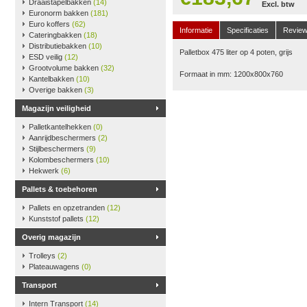
Draaistapelbakken
(14)
Excl. btw
Euronorm bakken
(181)
Euro koffers
(62)
Informatie
Specificaties
Revie
Cateringbakken
(18)
Distributiebakken
(10)
Palletbox 475 liter op 4 poten, grijs
ESD veilig
(12)
Grootvolume bakken
(32)
Formaat in mm: 1200x800x760
Kantelbakken
(10)
Overige bakken
(3)
Magazijn veiligheid
Palletkantelhekken
(0)
Aanrijdbeschermers
(2)
Stijlbeschermers
(9)
Kolombeschermers
(10)
Hekwerk
(6)
Pallets & toebehoren
Pallets en opzetranden
(12)
Kunststof pallets
(12)
Overig magazijn
Trolleys
(2)
Plateauwagens
(0)
Transport
Intern Transport
(14)