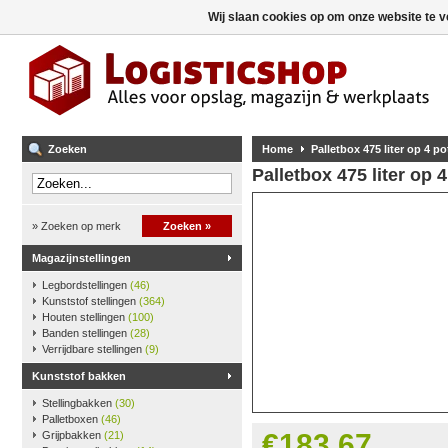
Wij slaan cookies op om onze website te v
Zoeken
Home
Palletbox 475 liter op 4 po
Palletbox 475 liter op 4
» Zoeken op merk
Zoeken »
Magazijnstellingen
Legbordstellingen
(46)
Kunststof stellingen
(364)
Houten stellingen
(100)
Banden stellingen
(28)
Verrijdbare stellingen
(9)
Kunststof bakken
Stellingbakken
(30)
Palletboxen
(46)
€183,67
Grijpbakken
(21)