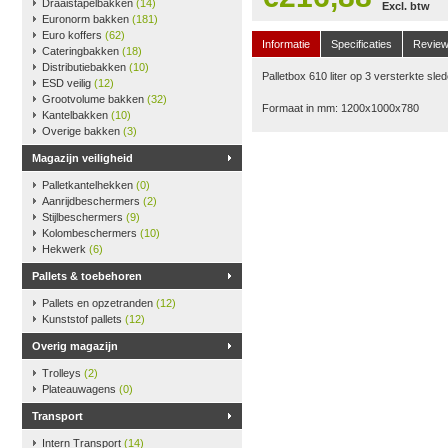
Draaistapelbakken
(14)
Excl. btw
Euronorm bakken
(181)
Euro koffers
(62)
Informatie
Specificaties
Revie
Cateringbakken
(18)
Distributiebakken
(10)
Palletbox 610 liter op 3 versterkte sle
ESD veilig
(12)
Grootvolume bakken
(32)
Formaat in mm: 1200x1000x780
Kantelbakken
(10)
Overige bakken
(3)
Magazijn veiligheid
Palletkantelhekken
(0)
Aanrijdbeschermers
(2)
Stijlbeschermers
(9)
Kolombeschermers
(10)
Hekwerk
(6)
Pallets & toebehoren
Pallets en opzetranden
(12)
Kunststof pallets
(12)
Overig magazijn
Trolleys
(2)
Plateauwagens
(0)
Transport
Intern Transport
(14)