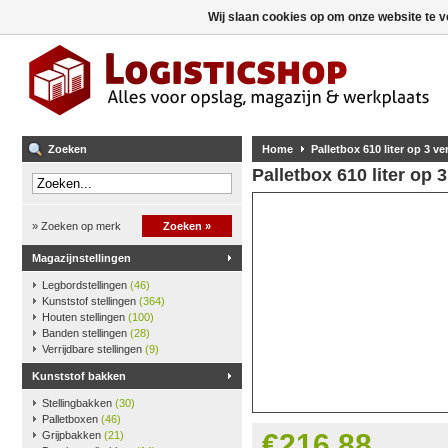
Wij slaan cookies op om onze website te v
Zoeken
Home
Palletbox 610 liter op 3 ve
Palletbox 610 liter op 
» Zoeken op merk
Zoeken »
Magazijnstellingen
Legbordstellingen
(46)
Kunststof stellingen
(364)
Houten stellingen
(100)
Banden stellingen
(28)
Verrijdbare stellingen
(9)
Kunststof bakken
Stellingbakken
(30)
Palletboxen
(46)
€216,88
Grijpbakken
(21)